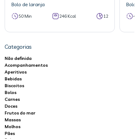
Bolo de laranja
Bolo 
50 Min
246 Kcal
12
40
Categorias
Não definida
Acompanhamentos
Aperitivos
Bebidas
Biscoitos
Bolos
Carnes
Doces
Frutos do mar
Massas
Molhos
Pães