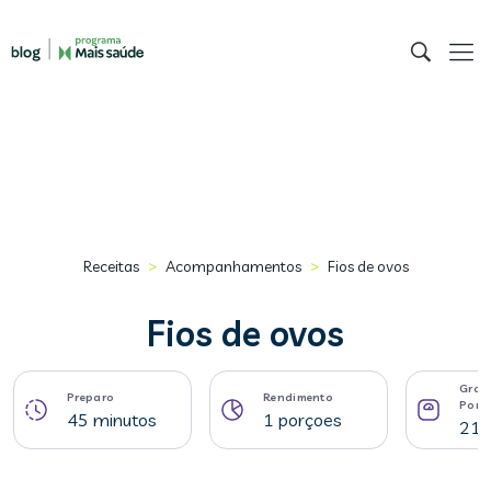
>
>
Receitas
Acompanhamentos
Fios de ovos
Fios de ovos
Gram
Preparo
Rendimento
Porç
45 minutos
1 porçoes
217