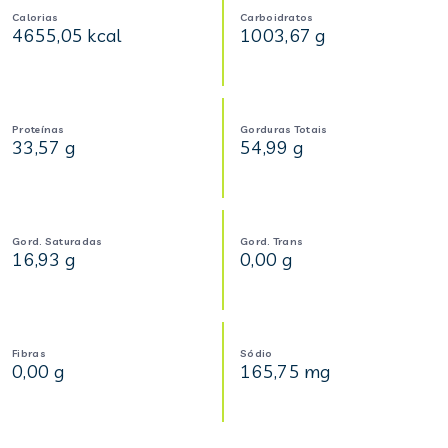
Calorias
Carboidratos
4655,05 kcal
1003,67 g
Proteínas
Gorduras Totais
33,57 g
54,99 g
Gord. Saturadas
Gord. Trans
16,93 g
0,00 g
Fibras
Sódio
0,00 g
165,75 mg