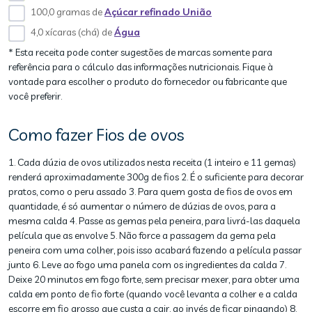
100,0 gramas de
Açúcar refinado União
4,0 xícaras (chá) de
Água
* Esta receita pode conter sugestões de marcas somente para
referência para o cálculo das informações nutricionais. Fique à
vontade para escolher o produto do fornecedor ou fabricante que
você preferir.
Como fazer Fios de ovos
1. Cada dúzia de ovos utilizados nesta receita (1 inteiro e 11 gemas)
renderá aproximadamente 300g de fios 2. É o suficiente para decorar
pratos, como o peru assado 3. Para quem gosta de fios de ovos em
quantidade, é só aumentar o número de dúzias de ovos, para a
mesma calda 4. Passe as gemas pela peneira, para livrá-las daquela
película que as envolve 5. Não force a passagem da gema pela
peneira com uma colher, pois isso acabará fazendo a película passar
junto 6. Leve ao fogo uma panela com os ingredientes da calda 7.
Deixe 20 minutos em fogo forte, sem precisar mexer, para obter uma
calda em ponto de fio forte (quando você levanta a colher e a calda
escorre em fio grosso que custa a cair, ao invés de ficar pingando) 8.