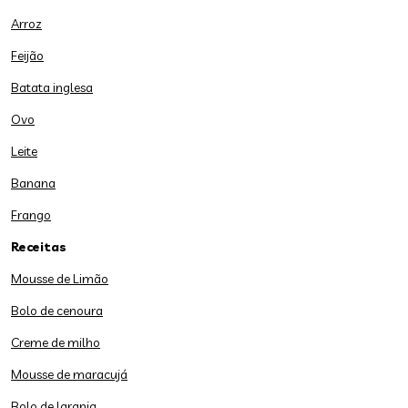
Arroz
Feijão
Batata inglesa
Ovo
Leite
Banana
Frango
Receitas
Mousse de Limão
Bolo de cenoura
Creme de milho
Mousse de maracujá
Bolo de laranja