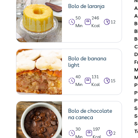
N
Bolo de laranja
A
A
50
246
12
B
Min
Kcal
B
B
C
D
Bolo de banana
F
light
M
40
131
M
15
Min
Kcal
P
P
P
S
Bolo de chocolate
S
na caneca
S
30
197
T
2
Min
Kcal