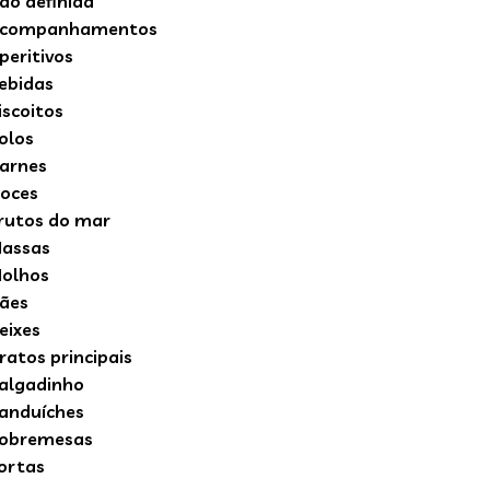
ão definida
companhamentos
peritivos
ebidas
iscoitos
olos
arnes
oces
rutos do mar
assas
olhos
ães
eixes
ratos principais
algadinho
anduíches
obremesas
ortas