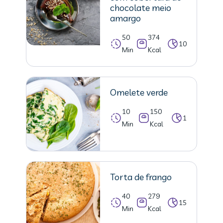
chocolate meio
amargo
50
374
10
Min
Kcal
Omelete verde
10
150
1
Min
Kcal
Torta de frango
40
279
15
Min
Kcal