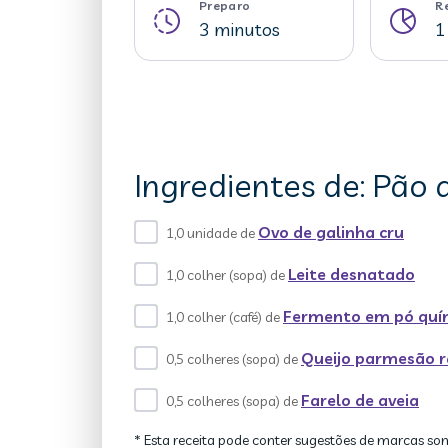
Preparo
R
3 minutos
1
Ingredientes de: Pão
Ovo de galinha cru
1,0 unidade de
Leite desnatado
1,0 colher (sopa) de
Fermento em pó quí
1,0 colher (café) de
Queijo parmesão ra
0,5 colheres (sopa) de
Farelo de aveia
0,5 colheres (sopa) de
* Esta receita pode conter sugestões de marcas so