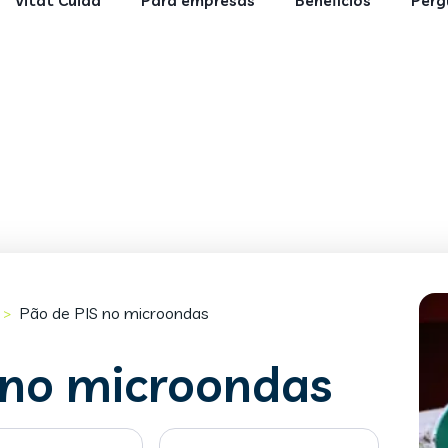
Vitat Cuida
Para empresas
Benefícios
Perg
Pão de PIS no microondas
>
 no microondas