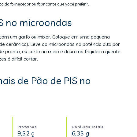
to do fornecedor ou fabricante que você preferir.
S no microondas
m com um garfo ou mixer. Coloque em uma pequena
 de cerâmica). Leve ao microondas na potência alta por
 pronto, eu corto ao meio e douro na frigideira quente
s é difícil cortar.
ais de Pão de PIS no
Proteínas
Gorduras Totais
9,52 g
6,35 g