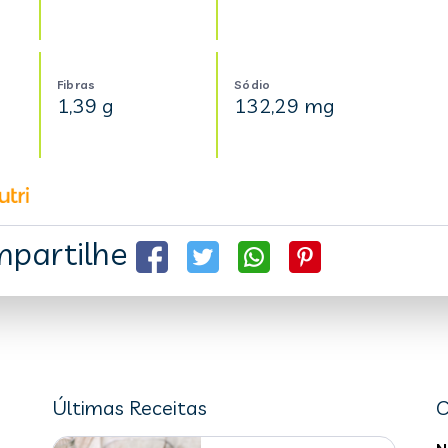
Fibras
Sódio
1,39 g
132,29 mg
partilhe
Últimas Receitas
C