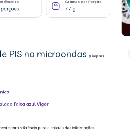
endimento
Gramas por Porção
 porçoes
77 g
 de PIS no microondas
(Limpar)
mico
lado faixa azul Vigor
mente para referência para o cálculo das informações