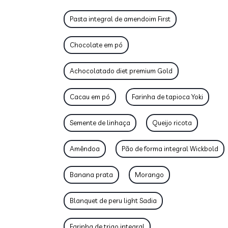
Pasta integral de amendoim First
Chocolate em pó
Achocolatado diet premium Gold
Cacau em pó
Farinha de tapioca Yoki
Semente de linhaça
Queijo ricota
Amêndoa
Pão de forma integral Wickbold
Banana prata
Morango
Blanquet de peru light Sadia
Farinha de trigo integral