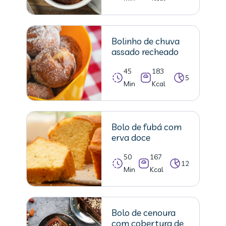
Bolinho de chuva
assado recheado
45
183
5
Min
Kcal
Bolo de fubá com
erva doce
50
167
12
Min
Kcal
Bolo de cenoura
com cobertura de