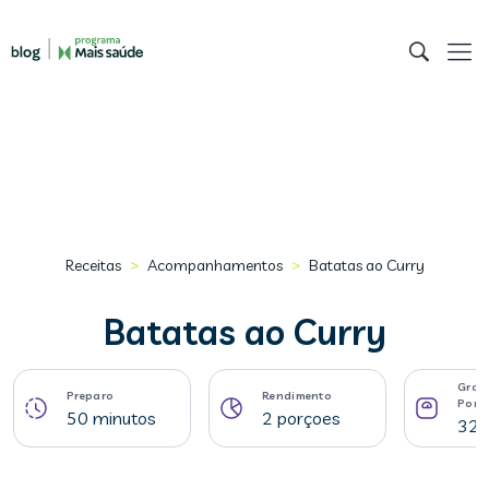
>
>
Receitas
Acompanhamentos
Batatas ao Curry
Batatas ao Curry
Gram
Preparo
Rendimento
Porç
50 minutos
2 porçoes
328