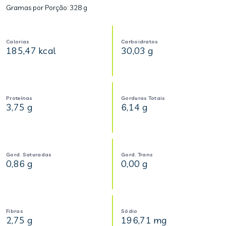
Gramas por Porção:
328 g
Calorias
Carboidratos
185,47 kcal
30,03 g
Proteínas
Gorduras Totais
3,75 g
6,14 g
Gord. Saturadas
Gord. Trans
0,86 g
0,00 g
Fibras
Sódio
2,75 g
196,71 mg