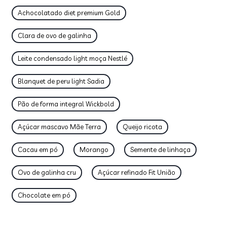
Achocolatado diet premium Gold
Clara de ovo de galinha
Leite condensado light moça Nestlé
Blanquet de peru light Sadia
Pão de forma integral Wickbold
Açúcar mascavo Mãe Terra
Queijo ricota
Cacau em pó
Morango
Semente de linhaça
Ovo de galinha cru
Açúcar refinado Fit União
Chocolate em pó