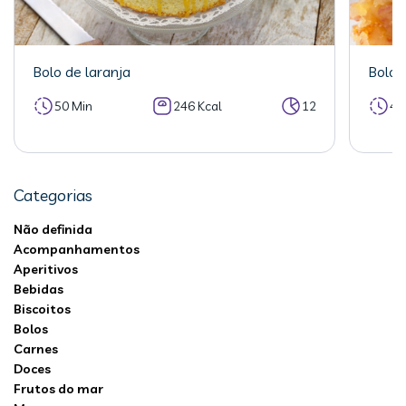
Bolo de laranja
Bolo 
50 Min
246 Kcal
12
40
Categorias
Não definida
Acompanhamentos
Aperitivos
Bebidas
Biscoitos
Bolos
Carnes
Doces
Frutos do mar