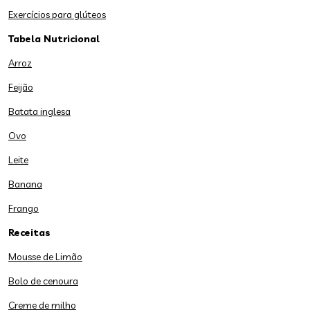
Exercícios para glúteos
Tabela Nutricional
Arroz
Feijão
Batata inglesa
Ovo
Leite
Banana
Frango
Receitas
Mousse de Limão
Bolo de cenoura
Creme de milho