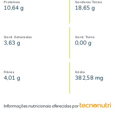
Proteínas
Gorduras Totais
10,64 g
18,65 g
Gord. Saturadas
Gord. Trans
3,63 g
0,00 g
Fibras
Sódio
4,01 g
382,58 mg
Informações nutricionais oferecidas por