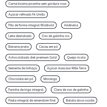
Carne bovina picanha sem gordura crua
Açúcar refinado Fit União
Pão de forma integral Wickbold
Amêndoa
Leite desnatado
Ovo de galinha cru
Banana prata
Cacau em pó
Achocolatado diet premium Gold
Queijo ricota
Semente de linhaça
Açúcar mascavo Mãe Terra
Chocolate em pó
Morango
Farinha de trigo integral
Clara de ovo de galinha
Pasta integral de amendoim First
Batata doce cozida