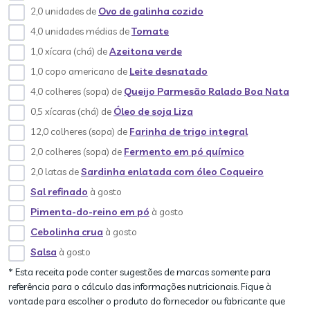
2,0 unidades de
Ovo de galinha cozido
4,0 unidades médias de
Tomate
1,0 xícara (chá) de
Azeitona verde
1,0 copo americano de
Leite desnatado
4,0 colheres (sopa) de
Queijo Parmesão Ralado Boa Nata
0,5 xícaras (chá) de
Óleo de soja Liza
12,0 colheres (sopa) de
Farinha de trigo integral
2,0 colheres (sopa) de
Fermento em pó químico
2,0 latas de
Sardinha enlatada com óleo Coqueiro
Sal refinado
à gosto
Pimenta-do-reino em pó
à gosto
Cebolinha crua
à gosto
Salsa
à gosto
* Esta receita pode conter sugestões de marcas somente para
referência para o cálculo das informações nutricionais. Fique à
vontade para escolher o produto do fornecedor ou fabricante que