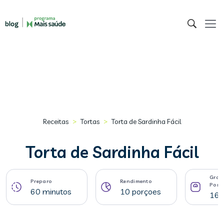
>
>
Receitas
Tortas
Torta de Sardinha Fácil
Torta de Sardinha Fácil
Gram
Preparo
Rendimento
Porç
60 minutos
10 porçoes
164