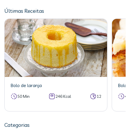
Últimas Receitas
Bolo de laranja
Bolo 
50 Min
246 Kcal
12
40
Categorias