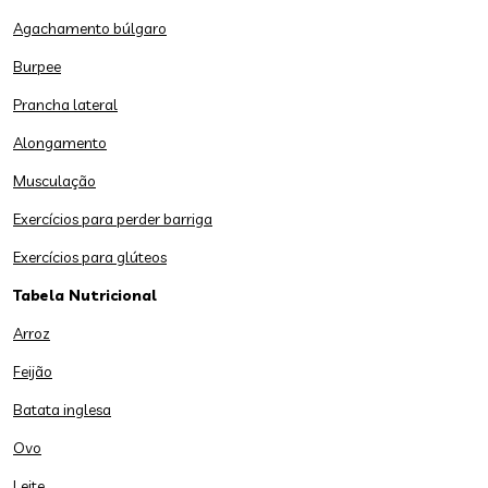
Agachamento búlgaro
Burpee
Prancha lateral
Alongamento
Musculação
Exercícios para perder barriga
Exercícios para glúteos
Tabela Nutricional
Arroz
Feijão
Batata inglesa
Ovo
Leite