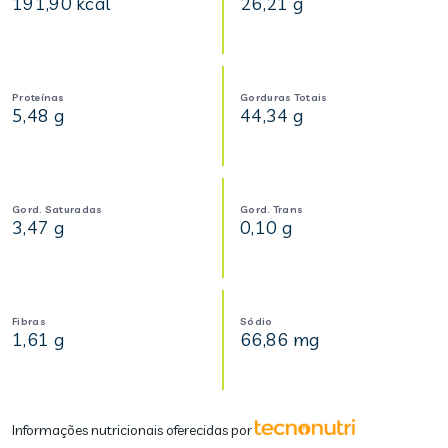
191,90 kcal
26,21 g
Proteínas
Gorduras Totais
5,48 g
44,34 g
Gord. Saturadas
Gord. Trans
3,47 g
0,10 g
Fibras
Sódio
1,61 g
66,86 mg
Informações nutricionais oferecidas por