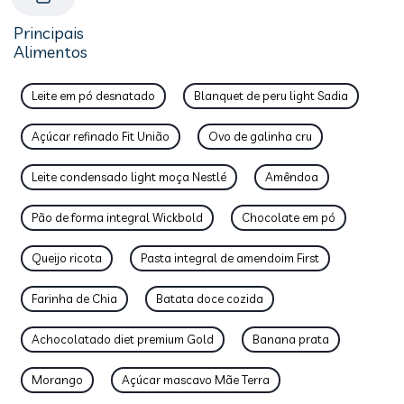
Principais
Alimentos
Leite em pó desnatado
Blanquet de peru light Sadia
Açúcar refinado Fit União
Ovo de galinha cru
Leite condensado light moça Nestlé
Amêndoa
Pão de forma integral Wickbold
Chocolate em pó
Queijo ricota
Pasta integral de amendoim First
Farinha de Chia
Batata doce cozida
Achocolatado diet premium Gold
Banana prata
Morango
Açúcar mascavo Mãe Terra