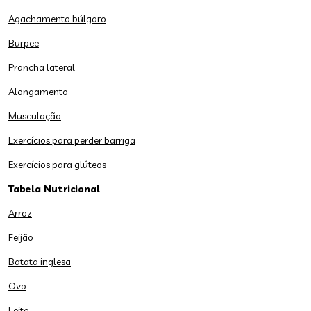
Agachamento búlgaro
Burpee
Prancha lateral
Alongamento
Musculação
Exercícios para perder barriga
Exercícios para glúteos
Tabela Nutricional
Arroz
Feijão
Batata inglesa
Ovo
Leite