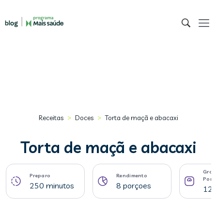
>
>
Receitas
Doces
Torta de maçã e abacaxi
Torta de maçã e abacaxi
Gram
Preparo
Rendimento
Porç
250 minutos
8 porçoes
125