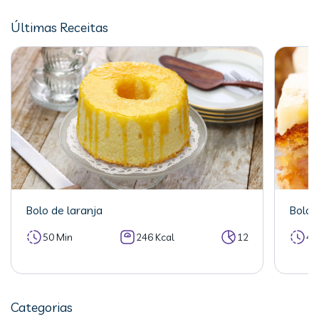
Últimas Receitas
Bolo de laranja
Bolo 
50 Min
246 Kcal
12
40
Categorias