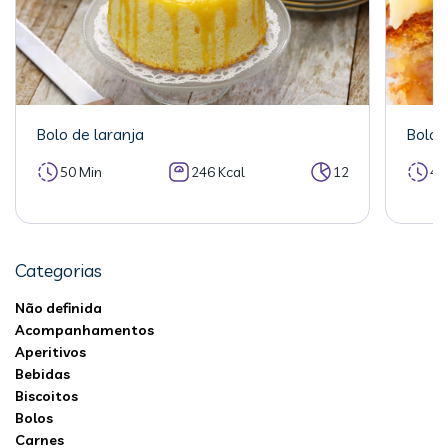
Bolo de laranja
Bolo 
50 Min
246 Kcal
12
40
Categorias
Não definida
Acompanhamentos
Aperitivos
Bebidas
Biscoitos
Bolos
Carnes