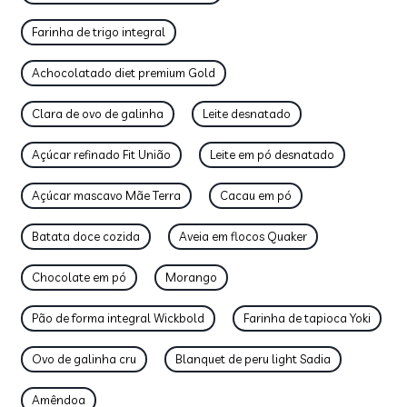
Farinha de trigo integral
Achocolatado diet premium Gold
Clara de ovo de galinha
Leite desnatado
Açúcar refinado Fit União
Leite em pó desnatado
Açúcar mascavo Mãe Terra
Cacau em pó
Batata doce cozida
Aveia em flocos Quaker
Chocolate em pó
Morango
Pão de forma integral Wickbold
Farinha de tapioca Yoki
Ovo de galinha cru
Blanquet de peru light Sadia
Amêndoa