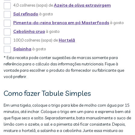
4,0 colheres (sopa) de
Azeite de oliva extravirgem
Sal refinado
à gosto
Pimenta-do-reino branca em pó Masterfoods
à gosto
Cebolinha crua
à gosto
100,0 colheres (sopa) de
Hortelã
Salsinha
à gosto
* Esta receita pode conter sugestões de marcas somente para
referência para o cálculo das informações nutricionais. Fique à
vontade para escolher o produto do fornecedor ou fabricante que
você preferir.
Como fazer Tabule Simples
Em uma tigela, coloque o trigo para kibe de molho com água por 15
minutos, até inchar. Coloque o trigo em um pano e esprema bem até
que fique seco e solto. Separadamente, bata manualmente o suco de
limão com o azeite, o sal e a pimenta até ficar consistente. Depois,
misture o hortelã, a salsinha e a cebolinha. Junte essa mistura ao