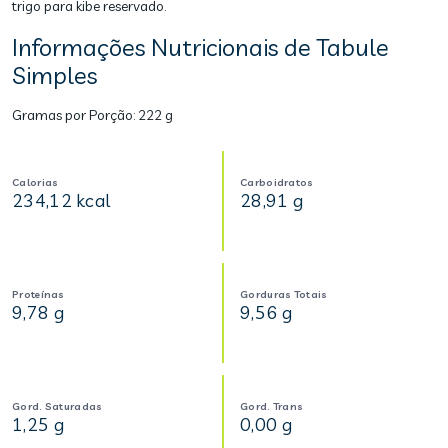
trigo para kibe reservado.
Informações Nutricionais de Tabule
Simples
Gramas por Porção:
222 g
Calorias
Carboidratos
234,12 kcal
28,91 g
Proteínas
Gorduras Totais
9,78 g
9,56 g
Gord. Saturadas
Gord. Trans
1,25 g
0,00 g