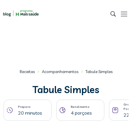
>
>
Receitas
Acompanhamentos
Tabule Simples
Tabule Simples
Gram
Preparo
Rendimento
Porç
20 minutos
4 porçoes
222