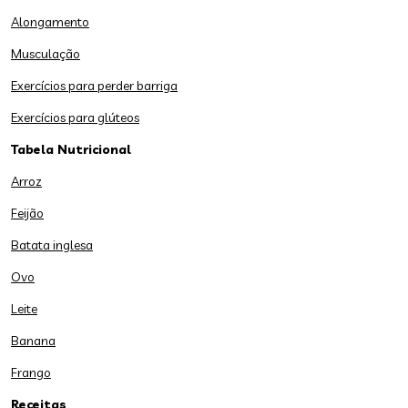
Alongamento
Musculação
Exercícios para perder barriga
Exercícios para glúteos
Tabela Nutricional
Arroz
Feijão
Batata inglesa
Ovo
Leite
Banana
Frango
Receitas