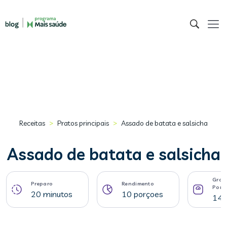
>
>
Receitas
Pratos principais
Assado de batata e salsicha
Assado de batata e salsicha
Gram
Preparo
Rendimento
Porç
20 minutos
10 porçoes
141