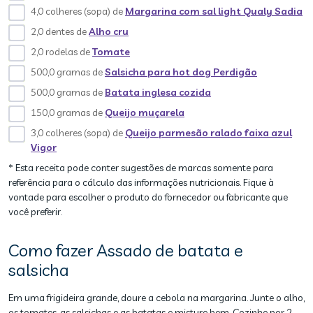
4,0 colheres (sopa) de
Margarina com sal light Qualy Sadia
2,0 dentes de
Alho cru
2,0 rodelas de
Tomate
500,0 gramas de
Salsicha para hot dog Perdigão
500,0 gramas de
Batata inglesa cozida
150,0 gramas de
Queijo muçarela
3,0 colheres (sopa) de
Queijo parmesão ralado faixa azul
Vigor
* Esta receita pode conter sugestões de marcas somente para
referência para o cálculo das informações nutricionais. Fique à
vontade para escolher o produto do fornecedor ou fabricante que
você preferir.
Como fazer Assado de batata e
salsicha
Em uma frigideira grande, doure a cebola na margarina. Junte o alho,
os tomates, as salsichas e as batatas e misture bem. Cozinhe por 2