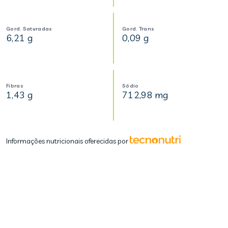
Gord. Saturadas
Gord. Trans
6,21 g
0,09 g
Fibras
Sódio
1,43 g
712,98 mg
Informações nutricionais oferecidas por