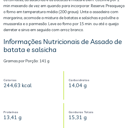
min mexendo de vez em quando para incorporar. Reserve. Preaqueça
o forno em temperatura média (200 graus). Unte a assadeira com
margarina, acomode a mistura de batatas e salsichas e polvilhe a
mussarela e o parmesão. Leve ao forno por 15 min. ou até o queijo
derreter e sirva em seguida com arroz branco.
Informações Nutricionais de Assado de
batata e salsicha
Gramas por Porção:
141 g
Calorias
Carboidratos
244,63 kcal
14,04 g
Proteínas
Gorduras Totais
13,41 g
15,31 g