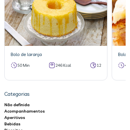
Bolo de laranja
Bolo 
50 Min
246 Kcal
12
40
Categorias
Não definida
Acompanhamentos
Aperitivos
Bebidas