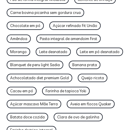
Carne bovina picanha sem gordura crua
Chocolate em pó
Açúcar refinado Fit União
Amêndoa
Pasta integral de amendoim First
Morango
Leite desnatado
Leite em pó desnatado
Blanquet de peru light Sadia
Banana prata
Achocolatado diet premium Gold
Queijo ricota
Cacau em pó
Farinha de tapioca Yoki
Açúcar mascavo Mãe Terra
Aveia em flocos Quaker
Batata doce cozida
Clara de ovo de galinha