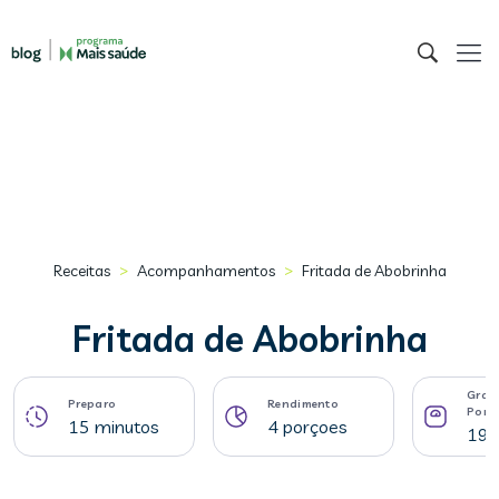
>
>
Receitas
Acompanhamentos
Fritada de Abobrinha
Fritada de Abobrinha
Gram
Preparo
Rendimento
Porç
15 minutos
4 porçoes
191