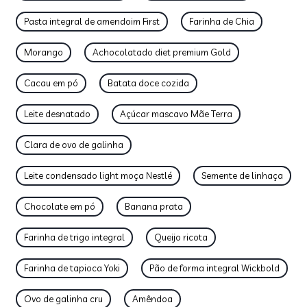
Pasta integral de amendoim First
Farinha de Chia
Morango
Achocolatado diet premium Gold
Cacau em pó
Batata doce cozida
Leite desnatado
Açúcar mascavo Mãe Terra
Clara de ovo de galinha
Leite condensado light moça Nestlé
Semente de linhaça
Chocolate em pó
Banana prata
Farinha de trigo integral
Queijo ricota
Farinha de tapioca Yoki
Pão de forma integral Wickbold
Ovo de galinha cru
Amêndoa