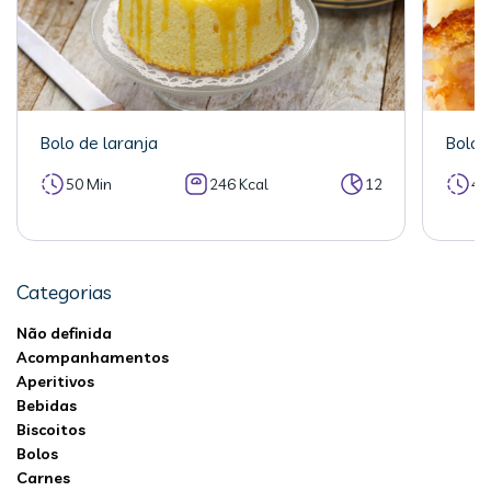
Bolo de laranja
Bolo 
50 Min
246 Kcal
12
40
Categorias
Não definida
Acompanhamentos
Aperitivos
Bebidas
Biscoitos
Bolos
Carnes