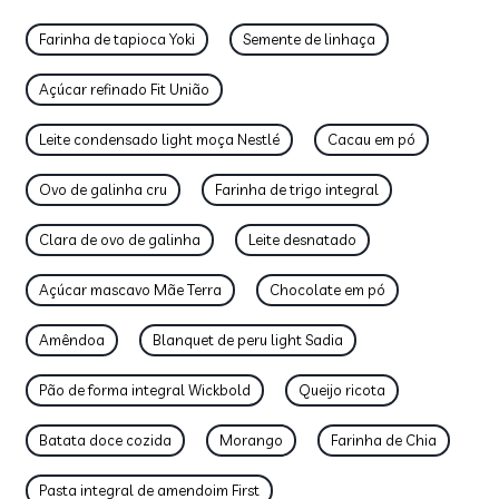
Farinha de tapioca Yoki
Semente de linhaça
Açúcar refinado Fit União
Leite condensado light moça Nestlé
Cacau em pó
Ovo de galinha cru
Farinha de trigo integral
Clara de ovo de galinha
Leite desnatado
Açúcar mascavo Mãe Terra
Chocolate em pó
Amêndoa
Blanquet de peru light Sadia
Pão de forma integral Wickbold
Queijo ricota
Batata doce cozida
Morango
Farinha de Chia
Pasta integral de amendoim First