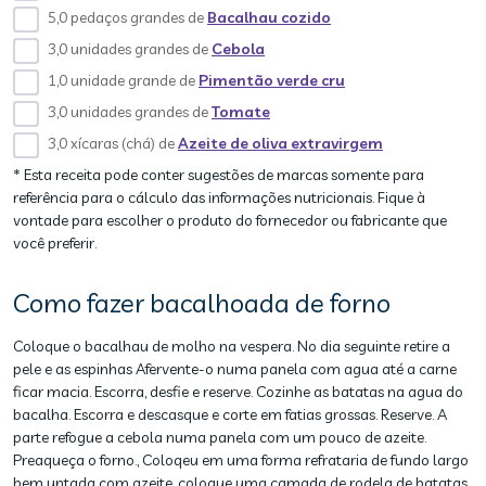
5,0 pedaços grandes de
Bacalhau cozido
3,0 unidades grandes de
Cebola
1,0 unidade grande de
Pimentão verde cru
3,0 unidades grandes de
Tomate
3,0 xícaras (chá) de
Azeite de oliva extravirgem
* Esta receita pode conter sugestões de marcas somente para
referência para o cálculo das informações nutricionais. Fique à
vontade para escolher o produto do fornecedor ou fabricante que
você preferir.
Como fazer bacalhoada de forno
Coloque o bacalhau de molho na vespera. No dia seguinte retire a
pele e as espinhas Afervente-o numa panela com agua até a carne
ficar macia. Escorra, desfie e reserve. Cozinhe as batatas na agua do
bacalha. Escorra e descasque e corte em fatias grossas. Reserve. A
parte refogue a cebola numa panela com um pouco de azeite.
Preaqueça o forno., Coloqeu em uma forma refrataria de fundo largo
bem untada com azeite, coloque uma camada de rodela de batatas.