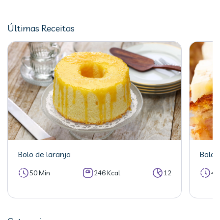
Últimas Receitas
Bolo de laranja
Bolo 
50 Min
246 Kcal
12
40