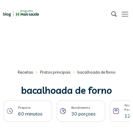
>
>
Receitas
Pratos principais
bacalhoada de forno
bacalhoada de forno
Gram
Preparo
Rendimento
Porç
60 minutos
30 porçoes
128