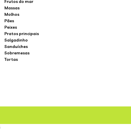
Frutos do mar
Massas
Molhos
Pães
Peixes
Pratos principais
Salgadinho
Sanduíches
Sobremesas
Tortas
;