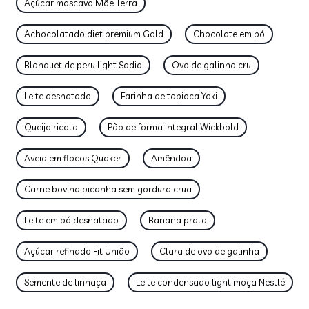
Açúcar mascavo Mãe Terra
Achocolatado diet premium Gold
Chocolate em pó
Blanquet de peru light Sadia
Ovo de galinha cru
Leite desnatado
Farinha de tapioca Yoki
Queijo ricota
Pão de forma integral Wickbold
Aveia em flocos Quaker
Amêndoa
Carne bovina picanha sem gordura crua
Leite em pó desnatado
Banana prata
Açúcar refinado Fit União
Clara de ovo de galinha
Semente de linhaça
Leite condensado light moça Nestlé