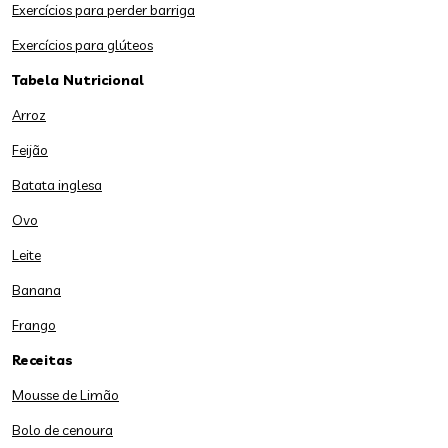
Exercícios para perder barriga
Exercícios para glúteos
Tabela Nutricional
Arroz
Feijão
Batata inglesa
Ovo
Leite
Banana
Frango
Receitas
Mousse de Limão
Bolo de cenoura