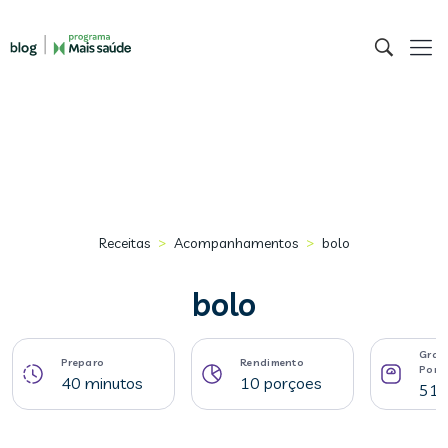
>
>
Receitas
Acompanhamentos
bolo
bolo
Gram
Preparo
Rendimento
Porç
40 minutos
10 porçoes
51 