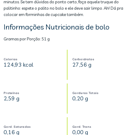
minutos. Se tem dúvidas do ponto certo, faça aquele truque do
palitinho: espete o palito no bolo e ele deve sair limpo. Ah! Dá pra
colocar em forminhas de cupcake também.
Informações Nutricionais de bolo
Gramas por Porção:
51 g
Calorias
Carboidratos
124,93 kcal
27,56 g
Proteínas
Gorduras Totais
2,59 g
0,20 g
Gord. Saturadas
Gord. Trans
0,16 g
0,00 g