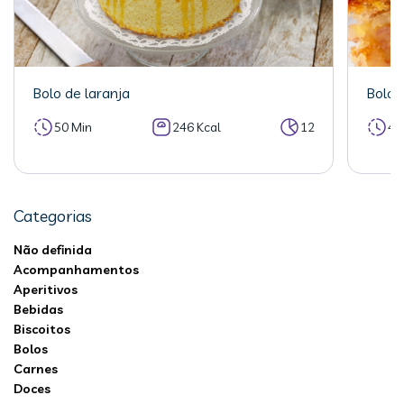
Bolo de laranja
Bolo 
50 Min
246 Kcal
12
40
Categorias
Não definida
Acompanhamentos
Aperitivos
Bebidas
Biscoitos
Bolos
Carnes
Doces