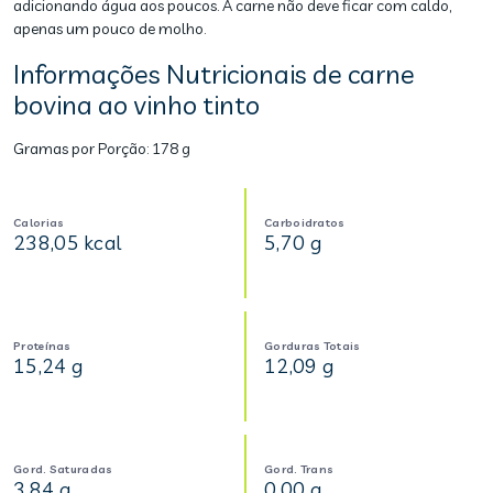
adicionando água aos poucos. A carne não deve ficar com caldo,
apenas um pouco de molho.
Informações Nutricionais de carne
bovina ao vinho tinto
Gramas por Porção:
178 g
Calorias
Carboidratos
238,05 kcal
5,70 g
Proteínas
Gorduras Totais
15,24 g
12,09 g
Gord. Saturadas
Gord. Trans
3,84 g
0,00 g