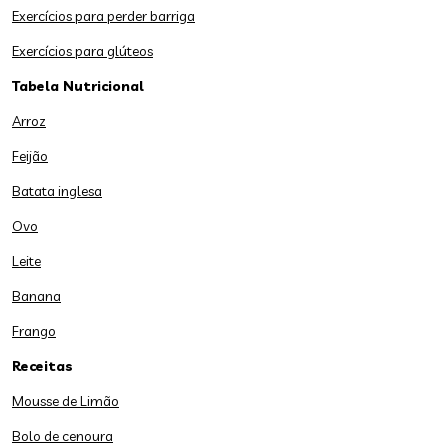
Exercícios para perder barriga
Exercícios para glúteos
Tabela Nutricional
Arroz
Feijão
Batata inglesa
Ovo
Leite
Banana
Frango
Receitas
Mousse de Limão
Bolo de cenoura