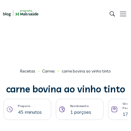
>
>
Receitas
Carnes
carne bovina ao vinho tinto
carne bovina ao vinho tinto
Gram
Preparo
Rendimento
Porç
45 minutos
1 porçoes
178