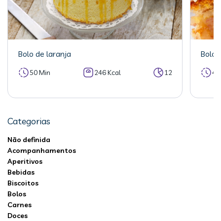
Bolo de laranja
Bolo 
50 Min
246 Kcal
12
40
Categorias
Não definida
Acompanhamentos
Aperitivos
Bebidas
Biscoitos
Bolos
Carnes
Doces