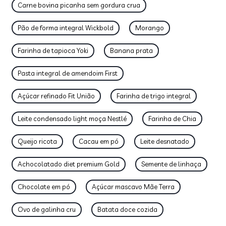
Carne bovina picanha sem gordura crua
Pão de forma integral Wickbold
Morango
Farinha de tapioca Yoki
Banana prata
Pasta integral de amendoim First
Açúcar refinado Fit União
Farinha de trigo integral
Leite condensado light moça Nestlé
Farinha de Chia
Queijo ricota
Cacau em pó
Leite desnatado
Achocolatado diet premium Gold
Semente de linhaça
Chocolate em pó
Açúcar mascavo Mãe Terra
Ovo de galinha cru
Batata doce cozida