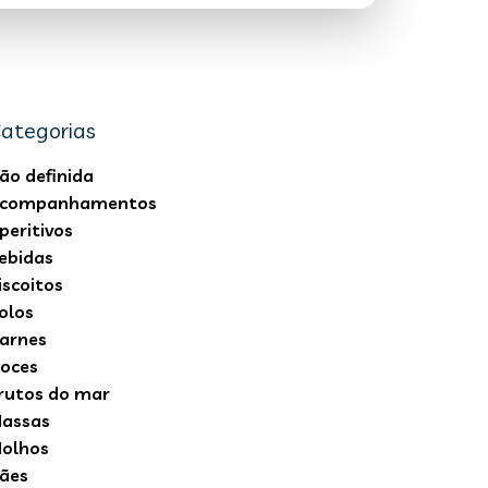
ategorias
ão definida
companhamentos
peritivos
ebidas
iscoitos
olos
arnes
oces
rutos do mar
assas
olhos
ães