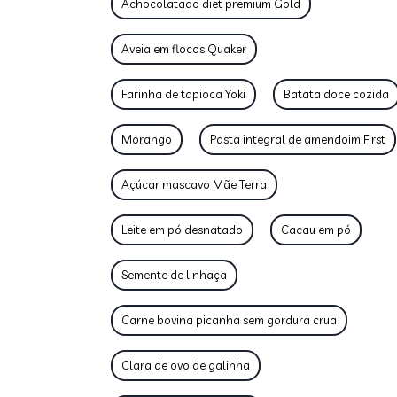
Achocolatado diet premium Gold
Aveia em flocos Quaker
Farinha de tapioca Yoki
Batata doce cozida
Morango
Pasta integral de amendoim First
Açúcar mascavo Mãe Terra
Leite em pó desnatado
Cacau em pó
Semente de linhaça
Carne bovina picanha sem gordura crua
Clara de ovo de galinha