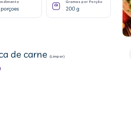
endimento
Gramas por Porção
 porçoes
200 g
oca de carne
(Limpar)
u