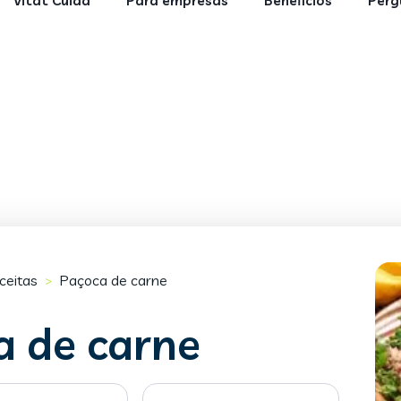
Vitat Cuida
Para empresas
Benefícios
Perg
ceitas
Paçoca de carne
>
a de carne