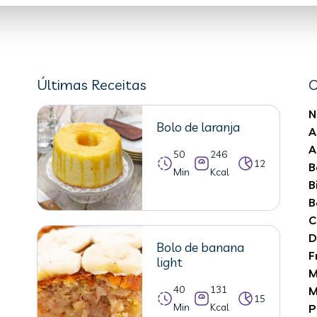
Últimas Receitas
C
N
Bolo de laranja
A
A
50
246
12
B
Min
Kcal
B
B
C
D
Bolo de banana
F
light
M
40
131
M
15
Min
Kcal
P