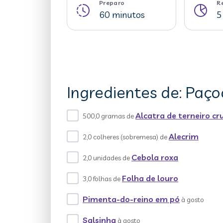
Preparo
R
60 minutos
5
Ingredientes de: Paç
Alcatra de terneiro cr
500,0 gramas de
Alecrim
2,0 colheres (sobremesa) de
Cebola roxa
2,0 unidades de
Folha de louro
3,0 folhas de
Pimenta-do-reino em pó
à gosto
Salsinha
à gosto