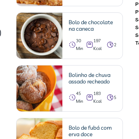
P
P
S
Bolo de chocolate
S
na caneca
S
30
197
T
2
Min
Kcal
Bolinho de chuva
assado recheado
45
183
5
Min
Kcal
Bolo de fubá com
erva doce