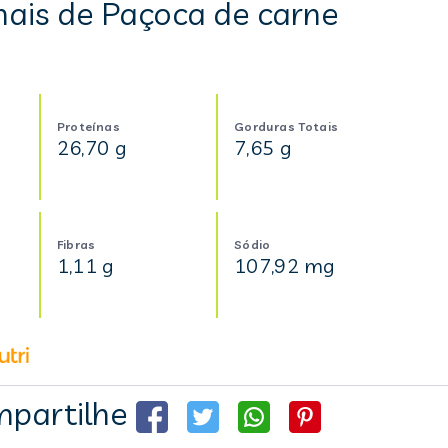
nais de Paçoca de carne
Proteínas
Gorduras Totais
26,70 g
7,65 g
Fibras
Sódio
1,11 g
107,92 mg
partilhe