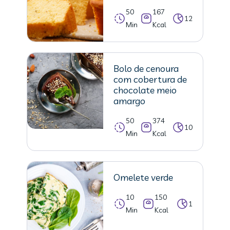
50
167
12
Min
Kcal
Bolo de cenoura
com cobertura de
chocolate meio
amargo
50
374
10
Min
Kcal
Omelete verde
10
150
1
Min
Kcal