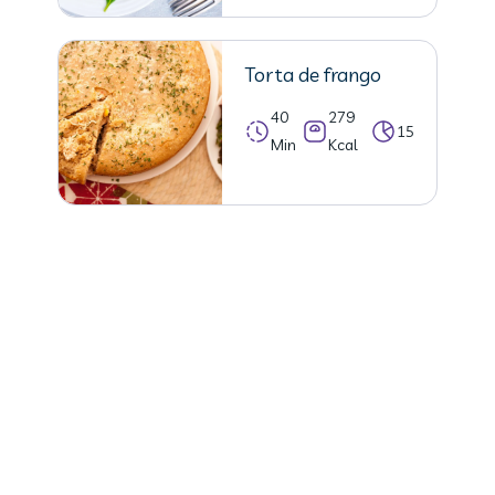
Torta de frango
40
279
15
Min
Kcal