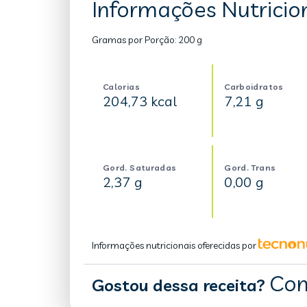
Informações Nutricio
Gramas por Porção:
200 g
Calorias
Carboidratos
204,73 kcal
7,21 g
Gord. Saturadas
Gord. Trans
2,37 g
0,00 g
Informações nutricionais oferecidas por
Com
Gostou dessa receita?