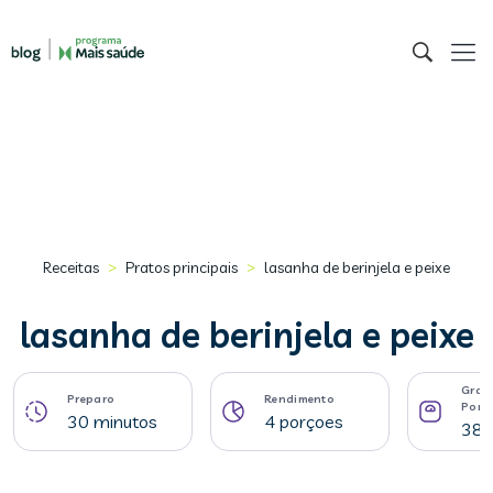
>
>
Receitas
Pratos principais
lasanha de berinjela e peixe
lasanha de berinjela e peixe
Gram
Preparo
Rendimento
Porç
30 minutos
4 porçoes
388