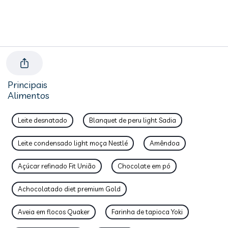
Principais
Alimentos
Leite desnatado
Blanquet de peru light Sadia
Leite condensado light moça Nestlé
Amêndoa
Açúcar refinado Fit União
Chocolate em pó
Achocolatado diet premium Gold
Aveia em flocos Quaker
Farinha de tapioca Yoki