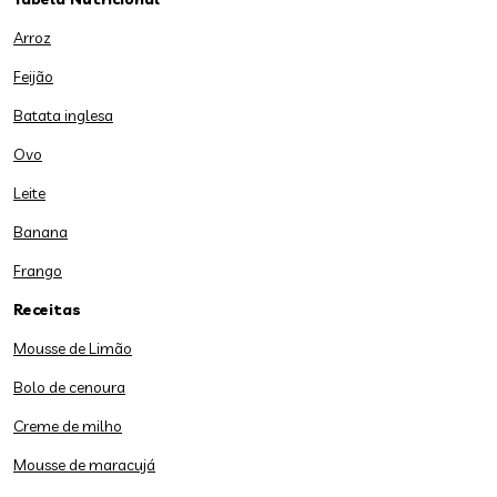
Arroz
Feijão
Batata inglesa
Ovo
Leite
Banana
Frango
Receitas
Mousse de Limão
Bolo de cenoura
Creme de milho
Mousse de maracujá