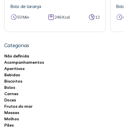
Bolo de laranja
Bolo 
50 Min
246 Kcal
12
40
Categorias
Não definida
Acompanhamentos
Aperitivos
Bebidas
Biscoitos
Bolos
Carnes
Doces
Frutos do mar
Massas
Molhos
Pães