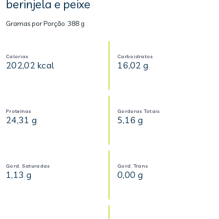
berinjela e peixe
Gramas por Porção:
388 g
Calorias
Carboidratos
202,02 kcal
16,02 g
Proteínas
Gorduras Totais
24,31 g
5,16 g
Gord. Saturadas
Gord. Trans
1,13 g
0,00 g