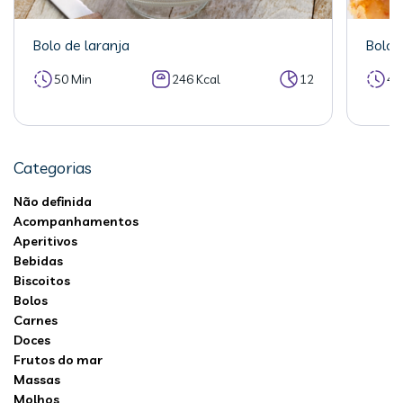
Bolo de laranja
Bolo 
50 Min
246 Kcal
12
40
Categorias
Não definida
Acompanhamentos
Aperitivos
Bebidas
Biscoitos
Bolos
Carnes
Doces
Frutos do mar
Massas
Molhos