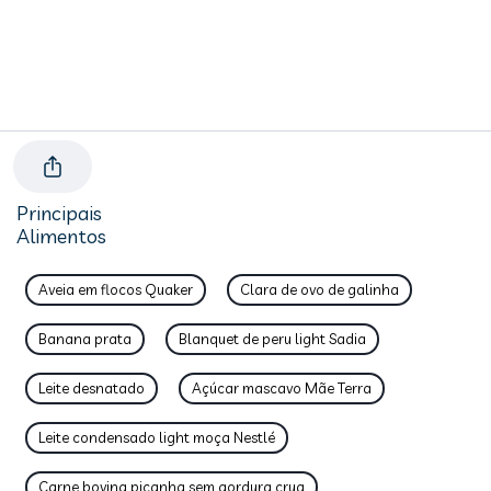
Principais
Alimentos
Aveia em flocos Quaker
Clara de ovo de galinha
Banana prata
Blanquet de peru light Sadia
Leite desnatado
Açúcar mascavo Mãe Terra
Leite condensado light moça Nestlé
Carne bovina picanha sem gordura crua