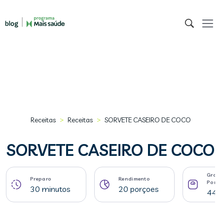
>
>
Receitas
Receitas
SORVETE CASEIRO DE COCO
SORVETE CASEIRO DE COCO
Gram
Preparo
Rendimento
Porç
30 minutos
20 porçoes
44 