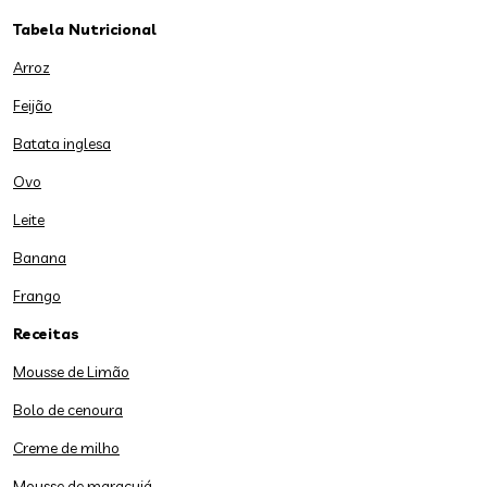
Tabela Nutricional
Arroz
Feijão
Batata inglesa
Ovo
Leite
Banana
Frango
Receitas
Mousse de Limão
Bolo de cenoura
Creme de milho
Mousse de maracujá