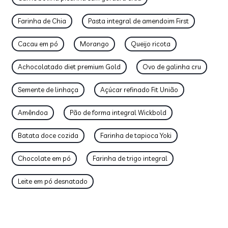
Farinha de Chia
Pasta integral de amendoim First
Cacau em pó
Morango
Queijo ricota
Achocolatado diet premium Gold
Ovo de galinha cru
Semente de linhaça
Açúcar refinado Fit União
Amêndoa
Pão de forma integral Wickbold
Batata doce cozida
Farinha de tapioca Yoki
Chocolate em pó
Farinha de trigo integral
Leite em pó desnatado