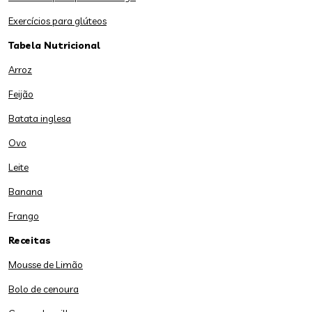
Exercícios para glúteos
Tabela Nutricional
Arroz
Feijão
Batata inglesa
Ovo
Leite
Banana
Frango
Receitas
Mousse de Limão
Bolo de cenoura