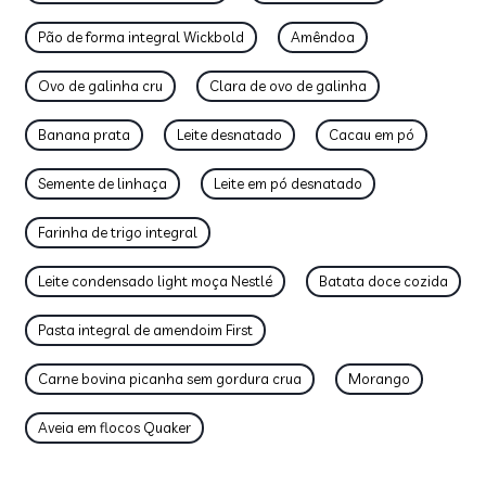
Pão de forma integral Wickbold
Amêndoa
Ovo de galinha cru
Clara de ovo de galinha
Banana prata
Leite desnatado
Cacau em pó
Semente de linhaça
Leite em pó desnatado
Farinha de trigo integral
Leite condensado light moça Nestlé
Batata doce cozida
Pasta integral de amendoim First
Carne bovina picanha sem gordura crua
Morango
Aveia em flocos Quaker