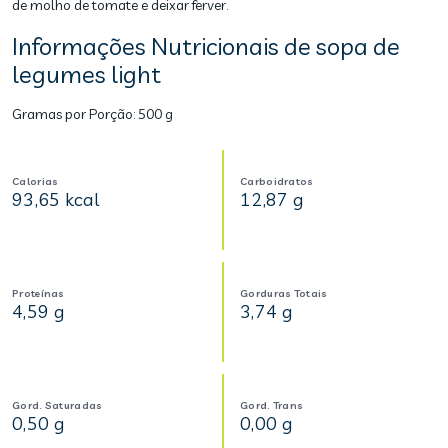
de molho de tomate e deixar ferver.
Informações Nutricionais de sopa de
legumes light
Gramas por Porção:
500 g
Calorias
Carboidratos
93,65 kcal
12,87 g
Proteínas
Gorduras Totais
4,59 g
3,74 g
Gord. Saturadas
Gord. Trans
0,50 g
0,00 g