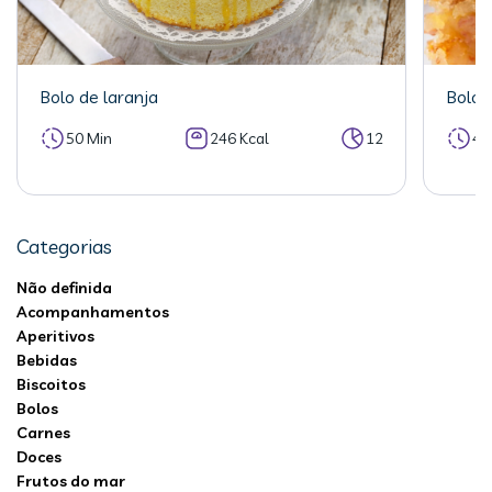
Bolo de laranja
Bolo 
50 Min
246 Kcal
12
40
Categorias
Não definida
Acompanhamentos
Aperitivos
Bebidas
Biscoitos
Bolos
Carnes
Doces
Frutos do mar