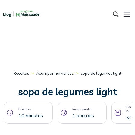
>
>
Receitas
Acompanhamentos
sopa de legumes light
sopa de legumes light
Gram
Preparo
Rendimento
Porç
10 minutos
1 porçoes
500