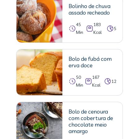
Bolinho de chuva
assado recheado
45
183
5
Min
Kcal
Bolo de fubá com
erva doce
50
167
12
Min
Kcal
Bolo de cenoura
com cobertura de
chocolate meio
amargo