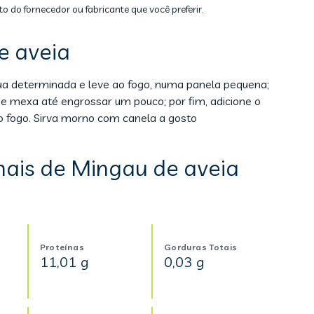
to do fornecedor ou fabricante que você preferir.
e aveia
gua determinada e leve ao fogo, numa panela pequena;
 e mexa até engrossar um pouco; por fim, adicione o
o fogo. Sirva morno com canela a gosto
nais de Mingau de aveia
Proteínas
Gorduras Totais
11,01 g
0,03 g