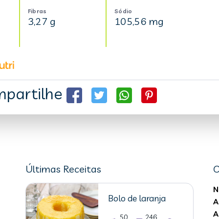
Fibras
Sódio
3,27 g
105,56 mg
partilhe
Últimas Receitas
C
N
Bolo de laranja
A
A
50
246