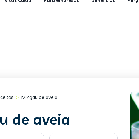
Vitat Cuida
Para empresas
Benefícios
Perg
ceitas
Mingau de aveia
>
u de aveia