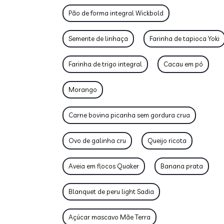
Pão de forma integral Wickbold
Semente de linhaça
Farinha de tapioca Yoki
Farinha de trigo integral
Cacau em pó
Morango
Carne bovina picanha sem gordura crua
Ovo de galinha cru
Queijo ricota
Aveia em flocos Quaker
Banana prata
Blanquet de peru light Sadia
Açúcar mascavo Mãe Terra