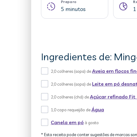
Preparo
R
5 minutos
1
Ingredientes de: Min
Aveia em flocos fi
2,0 colheres (sopa) de
Leite em pó desna
2,0 colheres (sopa) de
Açúcar refinado Fit
2,0 colheres (chá) de
Água
1,0 copo requeijão de
Canela em pó
à gosto
* Esta receita pode conter sugestões de marcas so