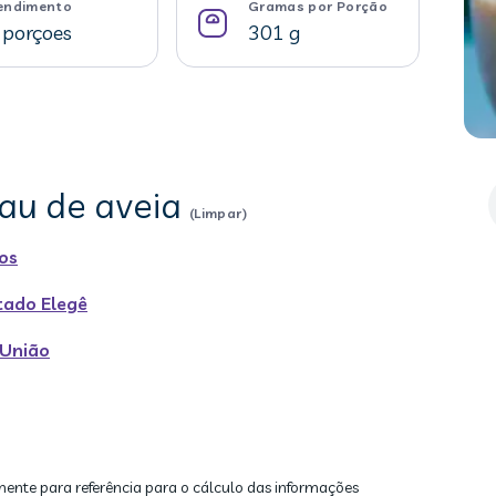
endimento
Gramas por Porção
 porçoes
301 g
gau de aveia
(Limpar)
nos
tado Elegê
 União
mente para referência para o cálculo das informações