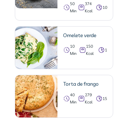
50
374
10
Min
Kcal
Omelete verde
10
150
1
Min
Kcal
Torta de frango
40
279
15
Min
Kcal