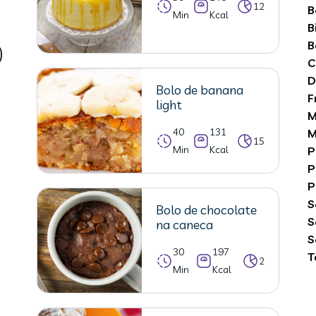
12
B
Min
Kcal
B
B
C
D
Bolo de banana
F
light
M
40
131
M
15
Min
Kcal
P
P
P
S
Bolo de chocolate
S
na caneca
S
30
197
T
2
Min
Kcal