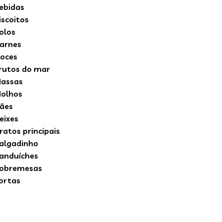
ebidas
iscoitos
olos
arnes
oces
rutos do mar
assas
olhos
ães
eixes
ratos principais
algadinho
anduíches
obremesas
ortas