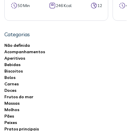
50 Min
246 Kcal
12
40
Categorias
Não definida
Acompanhamentos
Aperitivos
Bebidas
Biscoitos
Bolos
Carnes
Doces
Frutos do mar
Massas
Molhos
Pães
Peixes
Pratos principais