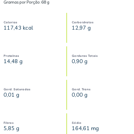
Gramas por Porção:
68 g
Calorias
Carboidratos
117,43 kcal
12,97 g
Proteínas
Gorduras Totais
14,48 g
0,90 g
Gord. Saturadas
Gord. Trans
0,01 g
0,00 g
Fibras
Sódio
5,85 g
164,61 mg