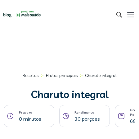
>
>
Receitas
Pratos principais
Charuto integral
Charuto integral
Gram
Preparo
Rendimento
Porç
0 minutos
30 porçoes
68 