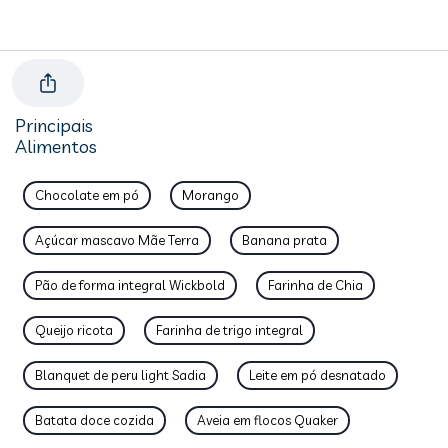
Principais
Alimentos
Chocolate em pó
Morango
Açúcar mascavo Mãe Terra
Banana prata
Pão de forma integral Wickbold
Farinha de Chia
Queijo ricota
Farinha de trigo integral
Blanquet de peru light Sadia
Leite em pó desnatado
Batata doce cozida
Aveia em flocos Quaker