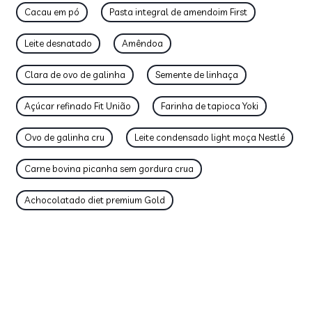
Cacau em pó
Pasta integral de amendoim First
Leite desnatado
Amêndoa
Clara de ovo de galinha
Semente de linhaça
Açúcar refinado Fit União
Farinha de tapioca Yoki
Ovo de galinha cru
Leite condensado light moça Nestlé
Carne bovina picanha sem gordura crua
Achocolatado diet premium Gold