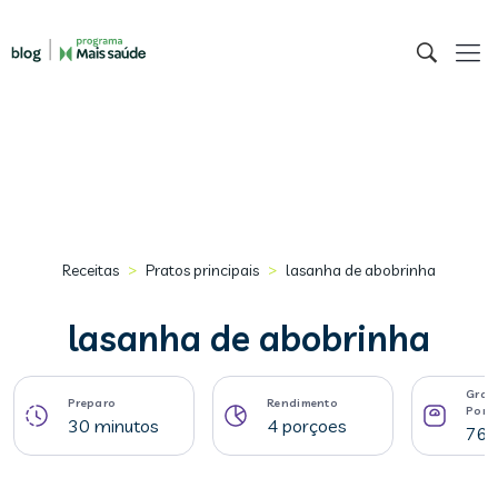
>
>
Receitas
Pratos principais
lasanha de abobrinha
lasanha de abobrinha
Gram
Preparo
Rendimento
Porç
30 minutos
4 porçoes
76 