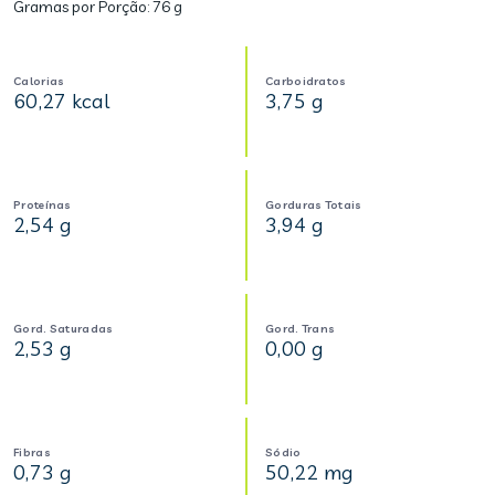
Gramas por Porção:
76 g
Calorias
Carboidratos
60,27 kcal
3,75 g
Proteínas
Gorduras Totais
2,54 g
3,94 g
Gord. Saturadas
Gord. Trans
2,53 g
0,00 g
Fibras
Sódio
0,73 g
50,22 mg