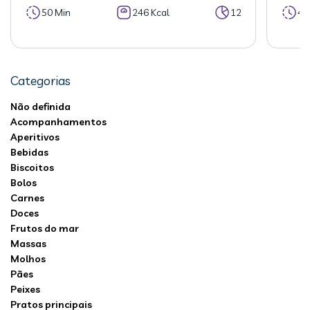
50 Min
246 Kcal
12
40
Categorias
Não definida
Acompanhamentos
Aperitivos
Bebidas
Biscoitos
Bolos
Carnes
Doces
Frutos do mar
Massas
Molhos
Pães
Peixes
Pratos principais