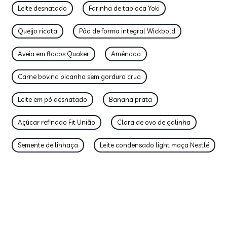
Leite desnatado
Farinha de tapioca Yoki
Queijo ricota
Pão de forma integral Wickbold
Aveia em flocos Quaker
Amêndoa
Carne bovina picanha sem gordura crua
Leite em pó desnatado
Banana prata
Açúcar refinado Fit União
Clara de ovo de galinha
Semente de linhaça
Leite condensado light moça Nestlé