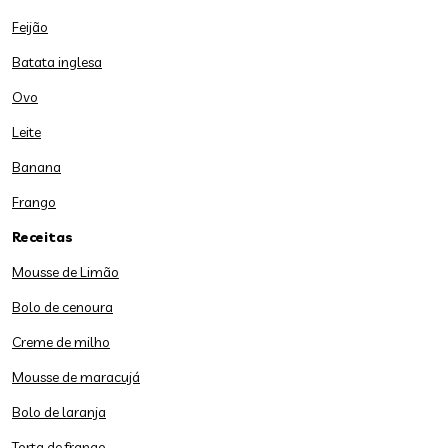
Feijão
Batata inglesa
Ovo
Leite
Banana
Frango
Receitas
Mousse de Limão
Bolo de cenoura
Creme de milho
Mousse de maracujá
Bolo de laranja
Torta de frango