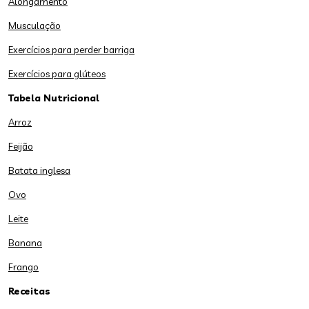
Alongamento
Musculação
Exercícios para perder barriga
Exercícios para glúteos
Tabela Nutricional
Arroz
Feijão
Batata inglesa
Ovo
Leite
Banana
Frango
Receitas