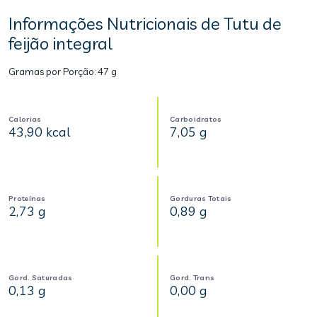
Informações Nutricionais de Tutu de
feijão integral
Gramas por Porção:
47 g
Calorias
Carboidratos
43,90 kcal
7,05 g
Proteínas
Gorduras Totais
2,73 g
0,89 g
Gord. Saturadas
Gord. Trans
0,13 g
0,00 g