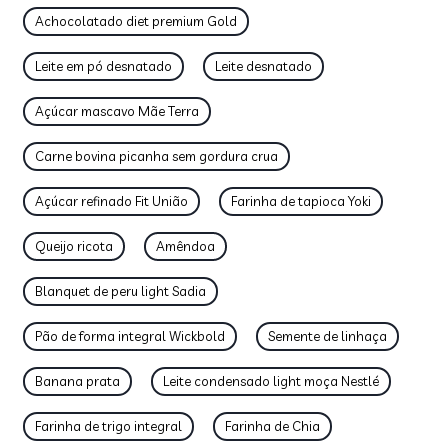
Achocolatado diet premium Gold
Leite em pó desnatado
Leite desnatado
Açúcar mascavo Mãe Terra
Carne bovina picanha sem gordura crua
Açúcar refinado Fit União
Farinha de tapioca Yoki
Queijo ricota
Amêndoa
Blanquet de peru light Sadia
Pão de forma integral Wickbold
Semente de linhaça
Banana prata
Leite condensado light moça Nestlé
Farinha de trigo integral
Farinha de Chia