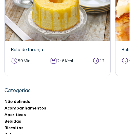
Bolo de laranja
Bolo 
50 Min
246 Kcal
12
40
Categorias
Não definida
Acompanhamentos
Aperitivos
Bebidas
Biscoitos