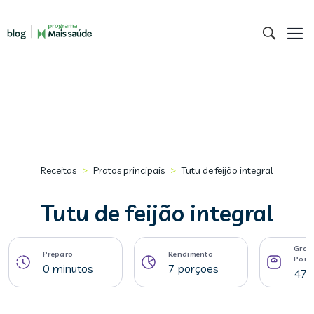
>
>
Receitas
Pratos principais
Tutu de feijão integral
Tutu de feijão integral
Gram
Preparo
Rendimento
Porç
0 minutos
7 porçoes
47 