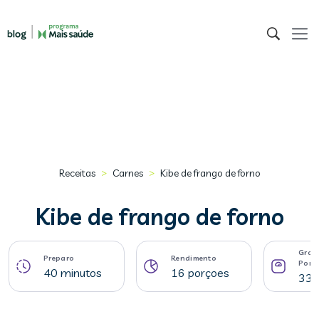
>
>
Receitas
Carnes
Kibe de frango de forno
Kibe de frango de forno
Gram
Preparo
Rendimento
Porç
40 minutos
16 porçoes
33 