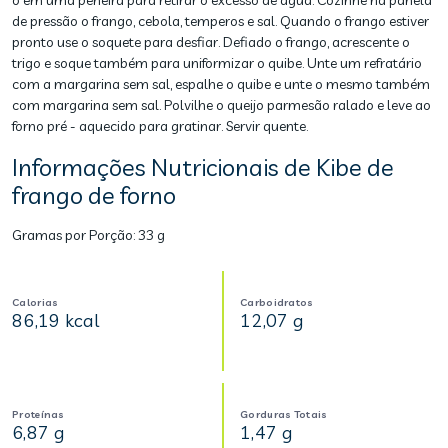
o em uma peneira para retirar o excesso de água. Cozinhe na panela
de pressão o frango, cebola, temperos e sal. Quando o frango estiver
pronto use o soquete para desfiar. Defiado o frango, acrescente o
trigo e soque também para uniformizar o quibe. Unte um refratário
com a margarina sem sal, espalhe o quibe e unte o mesmo também
com margarina sem sal. Polvilhe o queijo parmesão ralado e leve ao
forno pré - aquecido para gratinar. Servir quente.
Informações Nutricionais de Kibe de
frango de forno
Gramas por Porção:
33 g
Calorias
Carboidratos
86,19 kcal
12,07 g
Proteínas
Gorduras Totais
6,87 g
1,47 g