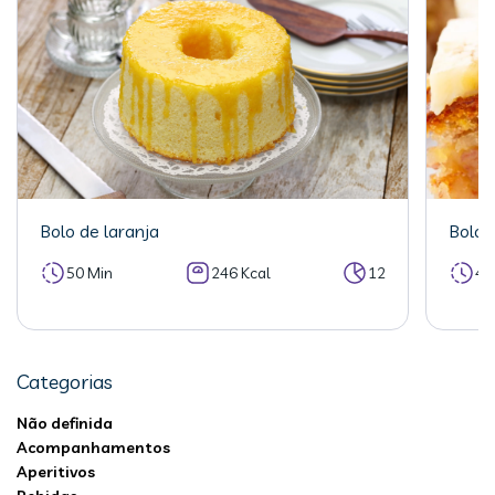
Bolo de laranja
Bolo 
50 Min
246 Kcal
12
40
Categorias
Não definida
Acompanhamentos
Aperitivos