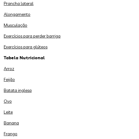
Prancha lateral
Alongamento
Musculação
Exercícios para perder barriga
Exercícios para glúteos
Tabela Nutricional
Arroz
Feijão
Batata inglesa
Ovo
Leite
Banana
Frango