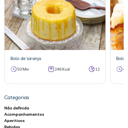
Bolo de laranja
Bolo 
50 Min
246 Kcal
12
40
Categorias
Não definida
Acompanhamentos
Aperitivos
Bebidas