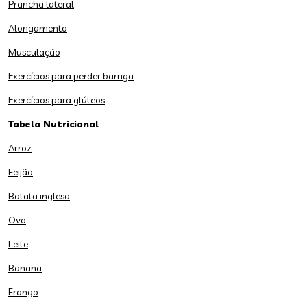
Prancha lateral
Alongamento
Musculação
Exercícios para perder barriga
Exercícios para glúteos
Tabela Nutricional
Arroz
Feijão
Batata inglesa
Ovo
Leite
Banana
Frango