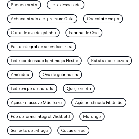
Banana prata
Leite desnatado
Achocolatado diet premium Gold
Chocolate em pó
Clara de ovo de galinha
Farinha de Chia
Pasta integral de amendoim First
Leite condensado light moça Nestlé
Batata doce cozida
Amêndoa
Ovo de galinha cru
Leite em pó desnatado
Queijo ricota
Açúcar mascavo Mãe Terra
Açúcar refinado Fit União
Pão de forma integral Wickbold
Morango
Semente de linhaça
Cacau em pó