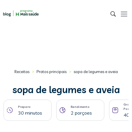
>
>
Receitas
Pratos principais
sopa de legumes e aveia
sopa de legumes e aveia
Gram
Preparo
Rendimento
Porç
30 minutos
2 porçoes
405