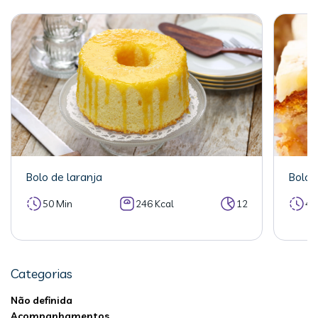
Bolo de laranja
Bolo 
50 Min
246 Kcal
12
40
Categorias
Não definida
Acompanhamentos