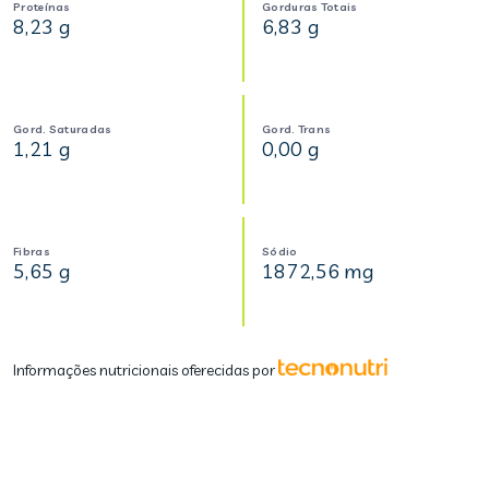
Proteínas
Gorduras Totais
8,23 g
6,83 g
Gord. Saturadas
Gord. Trans
1,21 g
0,00 g
Fibras
Sódio
5,65 g
1872,56 mg
Informações nutricionais oferecidas por