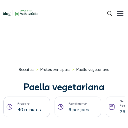
>
>
Receitas
Pratos principais
Paella vegetariana
Paella vegetariana
Gram
Preparo
Rendimento
Porç
40 minutos
6 porçoes
267