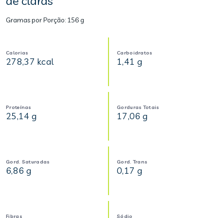
de claras
Gramas por Porção:
156 g
Calorias
Carboidratos
278,37 kcal
1,41 g
Proteínas
Gorduras Totais
25,14 g
17,06 g
Gord. Saturadas
Gord. Trans
6,86 g
0,17 g
Fibras
Sódio