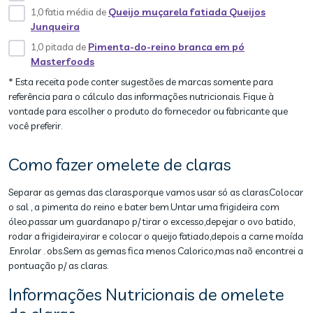
1,0 fatia média de
Queijo muçarela fatiada Queijos
Junqueira
1,0 pitada de
Pimenta-do-reino branca em pó
Masterfoods
* Esta receita pode conter sugestões de marcas somente para
referência para o cálculo das informações nutricionais. Fique à
vontade para escolher o produto do fornecedor ou fabricante que
você preferir.
Como fazer omelete de claras
Separar as gemas das claras,porque vamos usar só as claras.Colocar
o sal , a pimenta do reino e bater bem.Untar uma frigideira com
óleo,passar um guardanapo p/ tirar o excesso,depejar o ovo batido,
rodar a frigideira,virar e colocar o queijo fatiado,depois a carne moída
.Enrolar . obs.Sem as gemas fica menos Calorico,mas naõ encontrei a
pontuação p/ as claras.
Informações Nutricionais de omelete