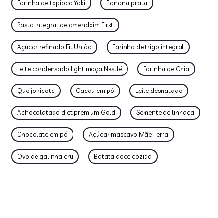
Farinha de tapioca Yoki
Banana prata
Pasta integral de amendoim First
Açúcar refinado Fit União
Farinha de trigo integral
Leite condensado light moça Nestlé
Farinha de Chia
Queijo ricota
Cacau em pó
Leite desnatado
Achocolatado diet premium Gold
Semente de linhaça
Chocolate em pó
Açúcar mascavo Mãe Terra
Ovo de galinha cru
Batata doce cozida