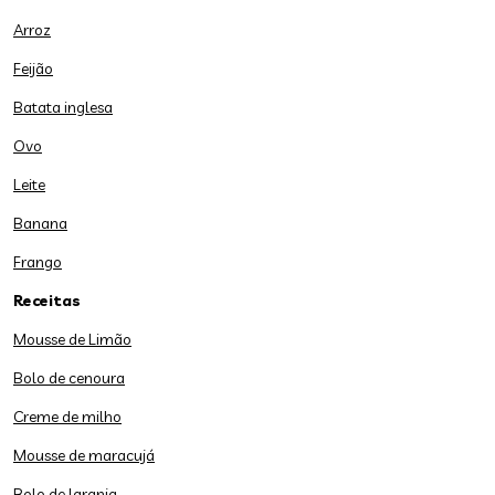
Arroz
Feijão
Batata inglesa
Ovo
Leite
Banana
Frango
Receitas
Mousse de Limão
Bolo de cenoura
Creme de milho
Mousse de maracujá
Bolo de laranja