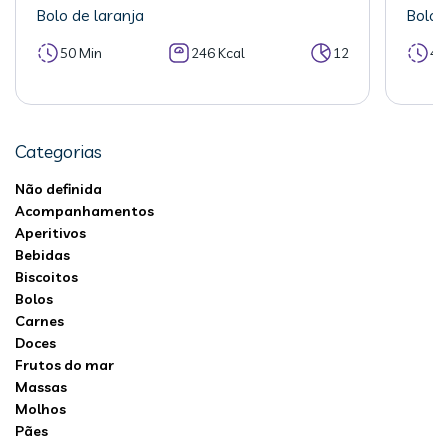
Bolo de laranja
Bolo 
50 Min
246 Kcal
12
40
Categorias
Não definida
Acompanhamentos
Aperitivos
Bebidas
Biscoitos
Bolos
Carnes
Doces
Frutos do mar
Massas
Molhos
Pães