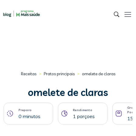
>
>
Receitas
Pratos principais
omelete de claras
omelete de claras
Gram
Preparo
Rendimento
Porç
0 minutos
1 porçoes
156