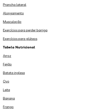
Prancha lateral
Alongamento
Musculação
Exercícios para perder barriga
Exercícios para glúteos
Tabela Nutricional
Arroz
Feijão
Batata inglesa
Ovo
Leite
Banana
Frango