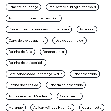
Semente de linhaça
Pão de forma integral Wickbold
Achocolatado diet premium Gold
Carne bovina picanha sem gordura crua
Amêndoa
Clara de ovo de galinha
Ovo de galinha cru
Farinha de Chia
Banana prata
Farinha de tapioca Yoki
Leite condensado light moça Nestlé
Leite desnatado
Batata doce cozida
Leite em pó desnatado
Açúcar mascavo Mãe Terra
Cacau em pó
Morango
Açúcar refinado Fit União
Queijo ricota