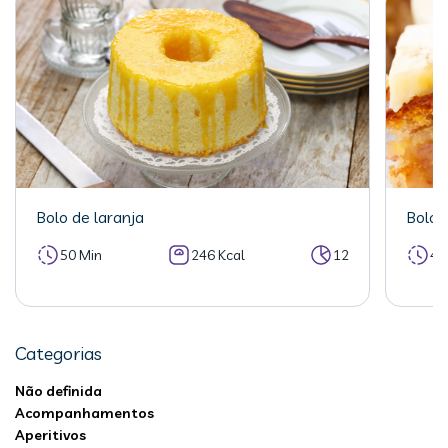
Bolo de laranja
Bolo 
50 Min
246 Kcal
12
40
Categorias
Não definida
Acompanhamentos
Aperitivos