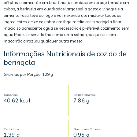
pétalas, o pimentão em tiras finas,a cambuci em tiras,o tomate em
cubos, a berinjela em quadrados largos,sal a gosto,o vinagre e a
pimenta rosa. leve ao fogo e vá mexendo ate misturar todos os
ingredientes, deixe cozinhar em fogo médio ate a berinjela ficar
macia só acrescente água se necessário,é preferível cozimento sem
água.Pode ser servido frio como uma salada,ou quente com
macarrão,arroz ,ou qualquer outra massa
Informações Nutricionais de cozido de
beringela
Gramas por Porção:
129 g
Calorias
Carboidratos
40,62 kcal
7,86 g
Proteínas
Gorduras Totais
1,39 g
0,95 g