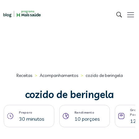
>
>
Receitas
Acompanhamentos
cozido de beringela
cozido de beringela
Gram
Preparo
Rendimento
Porç
30 minutos
10 porçoes
129