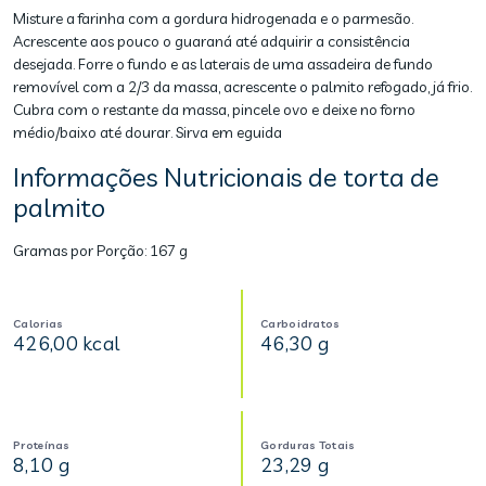
Misture a farinha com a gordura hidrogenada e o parmesão.
Acrescente aos pouco o guaraná até adquirir a consistência
desejada. Forre o fundo e as laterais de uma assadeira de fundo
removível com a 2/3 da massa, acrescente o palmito refogado, já frio.
Cubra com o restante da massa, pincele ovo e deixe no forno
médio/baixo até dourar. Sirva em eguida
Informações Nutricionais de torta de
palmito
Gramas por Porção:
167 g
Calorias
Carboidratos
426,00 kcal
46,30 g
Proteínas
Gorduras Totais
8,10 g
23,29 g