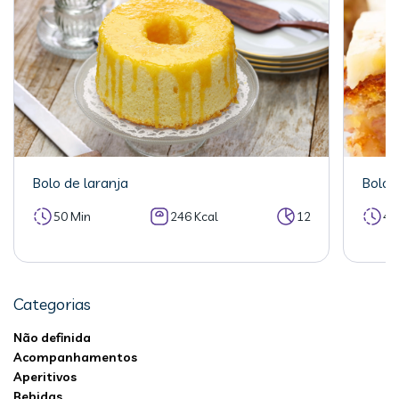
Bolo de laranja
Bolo 
50 Min
246 Kcal
12
40
Categorias
Não definida
Acompanhamentos
Aperitivos
Bebidas