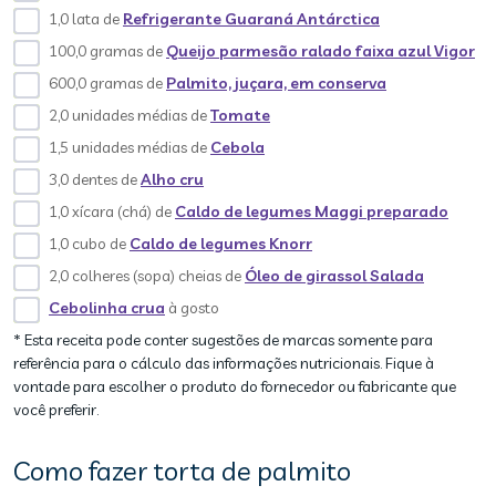
1,0 lata de
Refrigerante Guaraná Antárctica
100,0 gramas de
Queijo parmesão ralado faixa azul Vigor
600,0 gramas de
Palmito, juçara, em conserva
2,0 unidades médias de
Tomate
1,5 unidades médias de
Cebola
3,0 dentes de
Alho cru
1,0 xícara (chá) de
Caldo de legumes Maggi preparado
1,0 cubo de
Caldo de legumes Knorr
2,0 colheres (sopa) cheias de
Óleo de girassol Salada
Cebolinha crua
à gosto
* Esta receita pode conter sugestões de marcas somente para
referência para o cálculo das informações nutricionais. Fique à
vontade para escolher o produto do fornecedor ou fabricante que
você preferir.
Como fazer torta de palmito