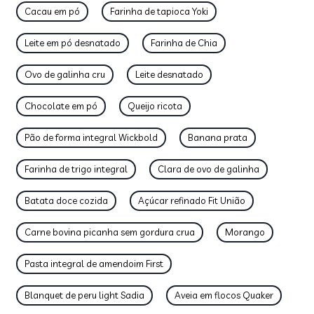
Cacau em pó
Farinha de tapioca Yoki
Leite em pó desnatado
Farinha de Chia
Ovo de galinha cru
Leite desnatado
Chocolate em pó
Queijo ricota
Pão de forma integral Wickbold
Banana prata
Farinha de trigo integral
Clara de ovo de galinha
Batata doce cozida
Açúcar refinado Fit União
Carne bovina picanha sem gordura crua
Morango
Pasta integral de amendoim First
Blanquet de peru light Sadia
Aveia em flocos Quaker