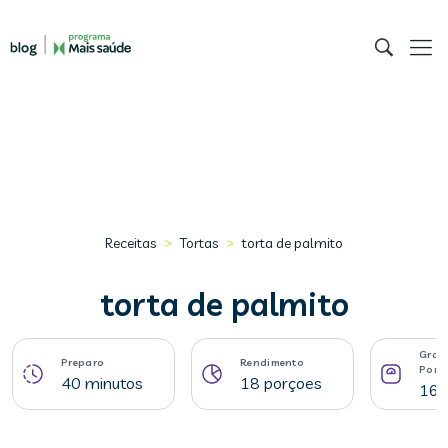
>
>
Receitas
Tortas
torta de palmito
torta de palmito
Gram
Preparo
Rendimento
Porç
40 minutos
18 porçoes
167