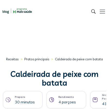
>
>
Receitas
Pratos principais
Caldeirada de peixe com batata
Caldeirada de peixe com
batata
Gram
Preparo
Rendimento
Porç
30 minutos
4 porçoes
412