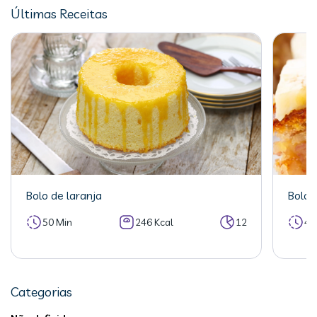
Últimas Receitas
Bolo de laranja
Bolo 
50 Min
246 Kcal
12
40
Categorias