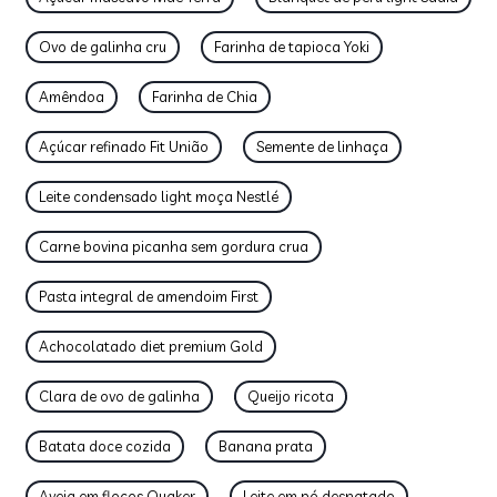
Ovo de galinha cru
Farinha de tapioca Yoki
Amêndoa
Farinha de Chia
Açúcar refinado Fit União
Semente de linhaça
Leite condensado light moça Nestlé
Carne bovina picanha sem gordura crua
Pasta integral de amendoim First
Achocolatado diet premium Gold
Clara de ovo de galinha
Queijo ricota
Batata doce cozida
Banana prata
Aveia em flocos Quaker
Leite em pó desnatado