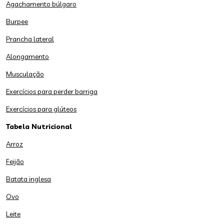
Agachamento búlgaro
Burpee
Prancha lateral
Alongamento
Musculação
Exercícios para perder barriga
Exercícios para glúteos
Tabela Nutricional
Arroz
Feijão
Batata inglesa
Ovo
Leite