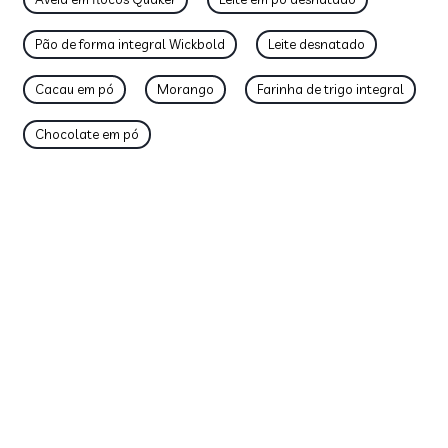
Pão de forma integral Wickbold
Leite desnatado
Cacau em pó
Morango
Farinha de trigo integral
Chocolate em pó