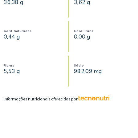
36,38 g
3,62 g
Gord. Saturadas
Gord. Trans
0,44 g
0,00 g
Fibras
Sódio
5,53 g
982,09 mg
Informações nutricionais oferecidas por