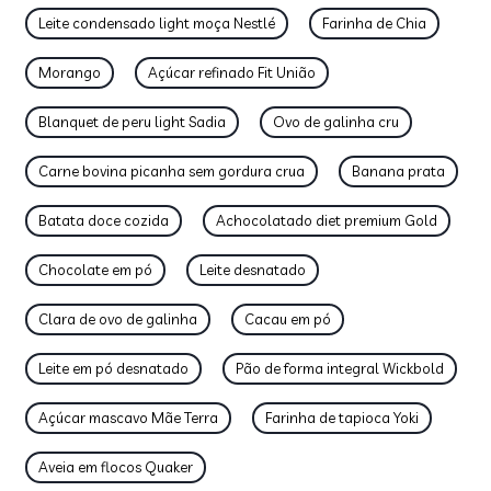
Leite condensado light moça Nestlé
Farinha de Chia
Morango
Açúcar refinado Fit União
Blanquet de peru light Sadia
Ovo de galinha cru
Carne bovina picanha sem gordura crua
Banana prata
Batata doce cozida
Achocolatado diet premium Gold
Chocolate em pó
Leite desnatado
Clara de ovo de galinha
Cacau em pó
Leite em pó desnatado
Pão de forma integral Wickbold
Açúcar mascavo Mãe Terra
Farinha de tapioca Yoki
Aveia em flocos Quaker