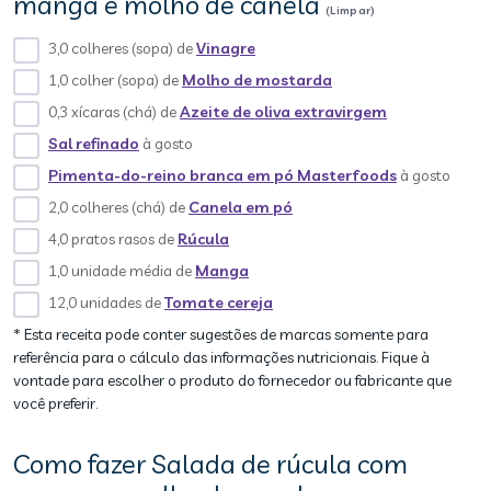
manga e molho de canela
(Limpar)
3,0 colheres (sopa) de
Vinagre
1,0 colher (sopa) de
Molho de mostarda
0,3 xícaras (chá) de
Azeite de oliva extravirgem
Sal refinado
à gosto
Pimenta-do-reino branca em pó Masterfoods
à gosto
2,0 colheres (chá) de
Canela em pó
4,0 pratos rasos de
Rúcula
1,0 unidade média de
Manga
12,0 unidades de
Tomate cereja
* Esta receita pode conter sugestões de marcas somente para
referência para o cálculo das informações nutricionais. Fique à
vontade para escolher o produto do fornecedor ou fabricante que
você preferir.
Como fazer Salada de rúcula com