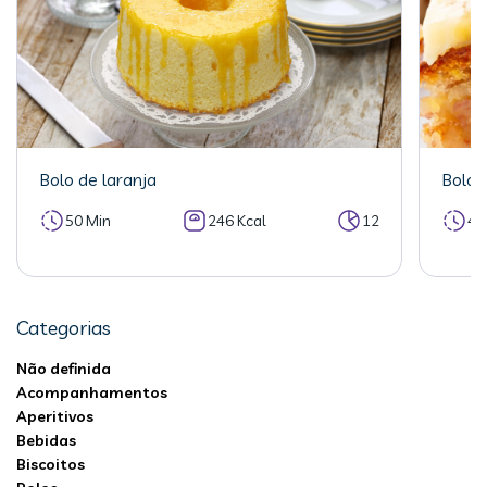
Bolo de laranja
Bolo 
50 Min
246 Kcal
12
40
Categorias
Não definida
Acompanhamentos
Aperitivos
Bebidas
Biscoitos