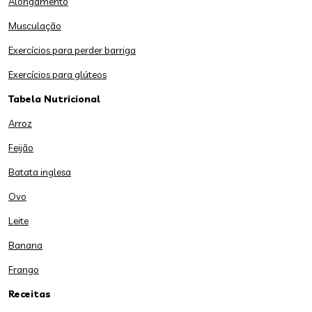
Alongamento
Musculação
Exercícios para perder barriga
Exercícios para glúteos
Tabela Nutricional
Arroz
Feijão
Batata inglesa
Ovo
Leite
Banana
Frango
Receitas