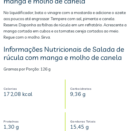
manga e molho de canela
No liquidificador, bata o vinagre com a mostarda e adicione o azeite
aos poucos até engrossar. Tempere com sal, pimenta e canela.
Reserve. Disponha as folhas de rúcula em um refratário. Acrescente a
manga cortada em cubos e os tomates cereja cortados ao meio.
Regue com o molho. Sirva.
Informações Nutricionais de Salada de
rúcula com manga e molho de canela
Gramas por Porção:
126 g
Calorias
Carboidratos
172,08 kcal
9,36 g
Proteínas
Gorduras Totais
1,30 g
15,45 g