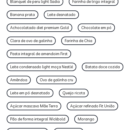
Blanquet de peru light Sadia
Farinha de trigo integral
Banana prata
Leite desnatado
Achocolatado diet premium Gold
Chocolate em pó
Clara de ovo de galinha
Farinha de Chia
Pasta integral de amendoim First
Leite condensado light moça Nestlé
Batata doce cozida
Amêndoa
Ovo de galinha cru
Leite em pó desnatado
Queijo ricota
Açúcar mascavo Mãe Terra
Açúcar refinado Fit União
Pão de forma integral Wickbold
Morango