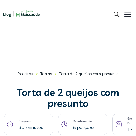
>
>
Receitas
Tortas
Torta de 2 queijos com presunto
Torta de 2 queijos com
presunto
Gram
Preparo
Rendimento
Porç
30 minutos
8 porçoes
136