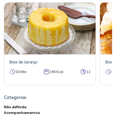
Bolo de laranja
Bolo 
50 Min
246 Kcal
12
40
Categorias
Não definida
Acompanhamentos