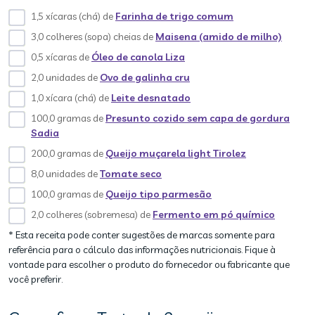
1,5 xícaras (chá) de
Farinha de trigo comum
3,0 colheres (sopa) cheias de
Maisena (amido de milho)
0,5 xícaras de
Óleo de canola Liza
2,0 unidades de
Ovo de galinha cru
1,0 xícara (chá) de
Leite desnatado
100,0 gramas de
Presunto cozido sem capa de gordura
Sadia
200,0 gramas de
Queijo muçarela light Tirolez
8,0 unidades de
Tomate seco
100,0 gramas de
Queijo tipo parmesão
2,0 colheres (sobremesa) de
Fermento em pó químico
* Esta receita pode conter sugestões de marcas somente para
referência para o cálculo das informações nutricionais. Fique à
vontade para escolher o produto do fornecedor ou fabricante que
você preferir.