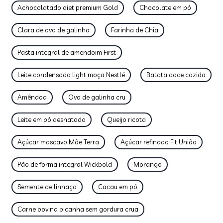
Achocolatado diet premium Gold
Chocolate em pó
Clara de ovo de galinha
Farinha de Chia
Pasta integral de amendoim First
Leite condensado light moça Nestlé
Batata doce cozida
Amêndoa
Ovo de galinha cru
Leite em pó desnatado
Queijo ricota
Açúcar mascavo Mãe Terra
Açúcar refinado Fit União
Pão de forma integral Wickbold
Morango
Semente de linhaça
Cacau em pó
Carne bovina picanha sem gordura crua