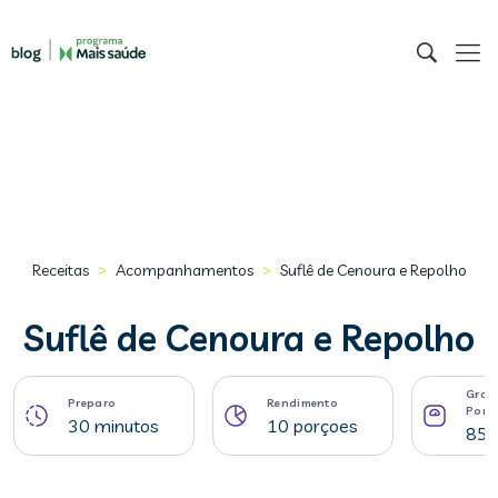
>
>
Receitas
Acompanhamentos
Suflê de Cenoura e Repolho
Suflê de Cenoura e Repolho
Gram
Preparo
Rendimento
Porç
30 minutos
10 porçoes
85 