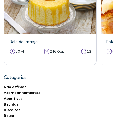
Bolo de laranja
Bolo 
50 Min
246 Kcal
12
40
Categorias
Não definida
Acompanhamentos
Aperitivos
Bebidas
Biscoitos
Bolos