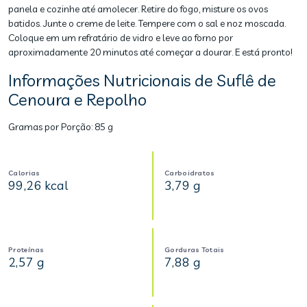
panela e cozinhe até amolecer. Retire do fogo, misture os ovos
batidos. Junte o creme de leite. Tempere com o sal e noz moscada.
Coloque em um refratário de vidro e leve ao forno por
aproximadamente 20 minutos até começar a dourar. E está pronto!
Informações Nutricionais de Suflê de
Cenoura e Repolho
Gramas por Porção:
85 g
Calorias
Carboidratos
99,26 kcal
3,79 g
Proteínas
Gorduras Totais
2,57 g
7,88 g