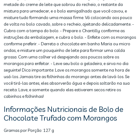
metade do creme de leite que sobrou do recheio, o restante da
mistura para umedecer, e o bolo esmigalhado que você cavou, e
misture tudo formando uma massa firme. Vá colocando aos pouco
de volta no bolo cavado, sobre o recheio, ajeitando delicadamente. -
Cubra com a tampa do bolo. - Prepare o Chantilly conforme as
instruções da embalagem, e cubra o bolo. - Enfeite com os morangos
conforme preferir. - Derreta o chocolate em banho Maria ou micro
ondas, e misture um pouquinho de leite para formar uma calda
grossa. Com uma colher vá despejando aos poucos sobre os
morangos para enfeitar. - Leve seu bolo a geladeira, e sirva no dia
seguinte! Dica importante: Lave os morangos somente na hora de
usá-los. Jamais tire as folhinhas do morango antes de lavá-los. Se
você tirá-las antes, eles absorverão água e depois soltarão na sua
receita. Lave, e somente quando eles estiverem secos retire os
cabinhos e folhinhas!
Informações Nutricionais de Bolo de
Chocolate Trufado com Morangos
Gramas por Porção:
127 g