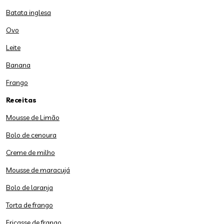
Batata inglesa
Ovo
Leite
Banana
Frango
Receitas
Mousse de Limão
Bolo de cenoura
Creme de milho
Mousse de maracujá
Bolo de laranja
Torta de frango
Fricasse de frango