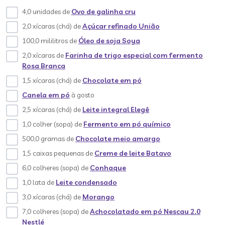
4,0 unidades de
Ovo de galinha cru
2,0 xícaras (chá) de
Açúcar refinado União
100,0 mililitros de
Óleo de soja Soya
2,0 xícaras de
Farinha de trigo especial com fermento
Rosa Branca
1,5 xícaras (chá) de
Chocolate em pó
Canela em pó
à gosto
2,5 xícaras (chá) de
Leite integral Elegê
1,0 colher (sopa) de
Fermento em pó químico
500,0 gramas de
Chocolate meio amargo
1,5 caixas pequenas de
Creme de leite Batavo
6,0 colheres (sopa) de
Conhaque
1,0 lata de
Leite condensado
3,0 xícaras (chá) de
Morango
7,0 colheres (sopa) de
Achocolatado em pó Nescau 2.0
Nestlé