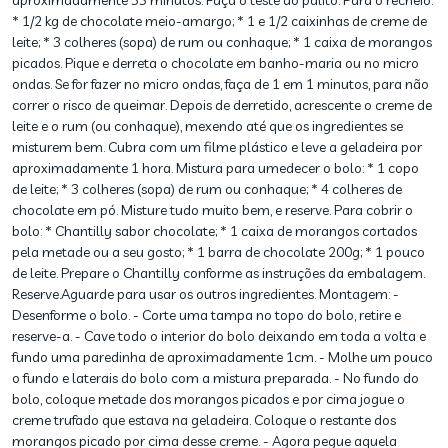
aproximadamente 35 minutos. Faça o teste do palito. Para o recheio:
* 1/2 kg de chocolate meio-amargo; * 1 e 1/2 caixinhas de creme de
leite; * 3 colheres (sopa) de rum ou conhaque; * 1 caixa de morangos
picados. Pique e derreta o chocolate em banho-maria ou no micro
ondas. Se for fazer no micro ondas, faça de 1 em 1 minutos, para não
correr o risco de queimar. Depois de derretido, acrescente o creme de
leite e o rum (ou conhaque), mexendo até que os ingredientes se
misturem bem. Cubra com um filme plástico e leve a geladeira por
aproximadamente 1 hora. Mistura para umedecer o bolo: * 1 copo
de leite; * 3 colheres (sopa) de rum ou conhaque; * 4 colheres de
chocolate em pó. Misture tudo muito bem, e reserve. Para cobrir o
bolo: * Chantilly sabor chocolate; * 1 caixa de morangos cortados
pela metade ou a seu gosto; * 1 barra de chocolate 200g; * 1 pouco
de leite. Prepare o Chantilly conforme as instruções da embalagem.
Reserve.Aguarde para usar os outros ingredientes. Montagem: -
Desenforme o bolo. - Corte uma tampa no topo do bolo, retire e
reserve-a. - Cave todo o interior do bolo deixando em toda a volta e
fundo uma paredinha de aproximadamente 1cm. - Molhe um pouco
o fundo e laterais do bolo com a mistura preparada. - No fundo do
bolo, coloque metade dos morangos picados e por cima jogue o
creme trufado que estava na geladeira. Coloque o restante dos
morangos picado por cima desse creme. - Agora pegue aquela