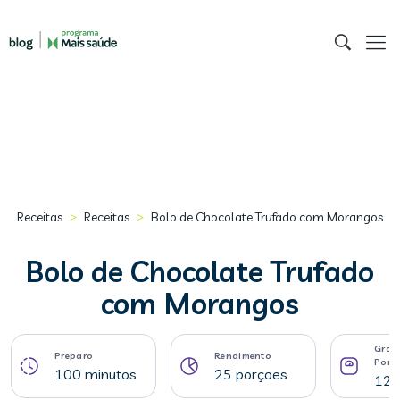
>
>
Receitas
Receitas
Bolo de Chocolate Trufado com Morangos
Bolo de Chocolate Trufado
com Morangos
Gram
Preparo
Rendimento
Porç
100 minutos
25 porçoes
127