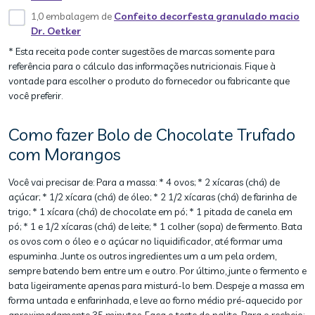
1,0 embalagem de
Confeito decorfesta granulado macio
Dr. Oetker
* Esta receita pode conter sugestões de marcas somente para
referência para o cálculo das informações nutricionais. Fique à
vontade para escolher o produto do fornecedor ou fabricante que
você preferir.
Como fazer Bolo de Chocolate Trufado
com Morangos
Você vai precisar de: Para a massa: * 4 ovos; * 2 xícaras (chá) de
açúcar; * 1/2 xícara (chá) de óleo; * 2 1/2 xícaras (chá) de farinha de
trigo; * 1 xícara (chá) de chocolate em pó; * 1 pitada de canela em
pó; * 1 e 1/2 xícaras (chá) de leite; * 1 colher (sopa) de fermento. Bata
os ovos com o óleo e o açúcar no liquidificador, até formar uma
espuminha. Junte os outros ingredientes um a um pela ordem,
sempre batendo bem entre um e outro. Por último, junte o fermento e
bata ligeiramente apenas para misturá-lo bem. Despeje a massa em
forma untada e enfarinhada, e leve ao forno médio pré-aquecido por