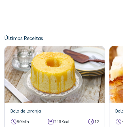
Últimas Receitas
Bolo de laranja
Bolo 
50 Min
246 Kcal
12
40