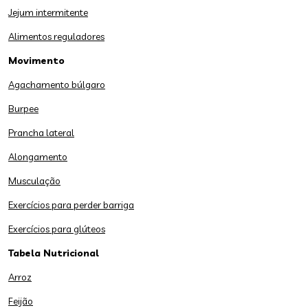
Jejum intermitente
Alimentos reguladores
Movimento
Agachamento búlgaro
Burpee
Prancha lateral
Alongamento
Musculação
Exercícios para perder barriga
Exercícios para glúteos
Tabela Nutricional
Arroz
Feijão