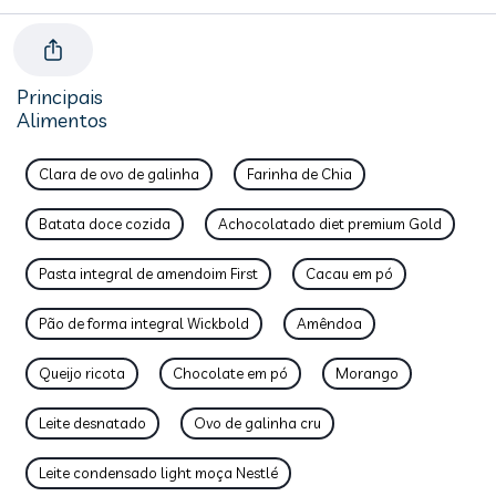
Principais
Alimentos
Clara de ovo de galinha
Farinha de Chia
Batata doce cozida
Achocolatado diet premium Gold
Pasta integral de amendoim First
Cacau em pó
Pão de forma integral Wickbold
Amêndoa
Queijo ricota
Chocolate em pó
Morango
Leite desnatado
Ovo de galinha cru
Leite condensado light moça Nestlé