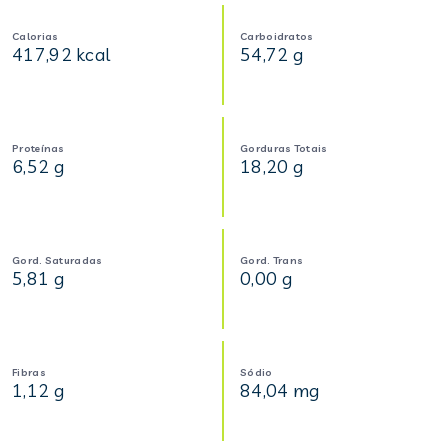
Calorias
Carboidratos
417,92 kcal
54,72 g
Proteínas
Gorduras Totais
6,52 g
18,20 g
Gord. Saturadas
Gord. Trans
5,81 g
0,00 g
Fibras
Sódio
1,12 g
84,04 mg