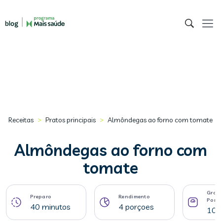
>
>
Receitas
Pratos principais
Almôndegas ao forno com tomate
Almôndegas ao forno com
tomate
Gram
Preparo
Rendimento
Porç
40 minutos
4 porçoes
102