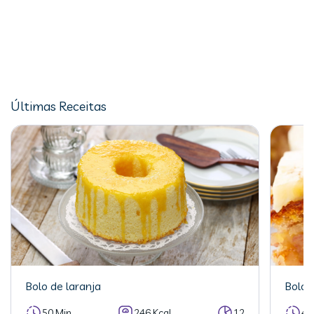
Últimas Receitas
Bolo de laranja
Bolo 
50 Min
246 Kcal
12
40