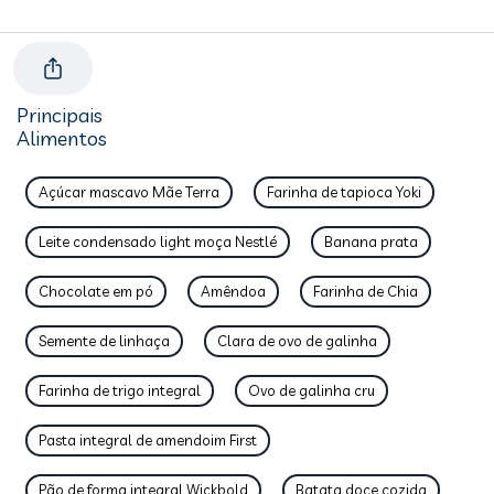
Principais
Alimentos
Açúcar mascavo Mãe Terra
Farinha de tapioca Yoki
Leite condensado light moça Nestlé
Banana prata
Chocolate em pó
Amêndoa
Farinha de Chia
Semente de linhaça
Clara de ovo de galinha
Farinha de trigo integral
Ovo de galinha cru
Pasta integral de amendoim First
Pão de forma integral Wickbold
Batata doce cozida