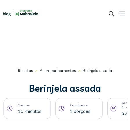
>
>
Receitas
Acompanhamentos
Berinjela assada
Berinjela assada
Gram
Preparo
Rendimento
Porç
10 minutos
1 porçoes
52 