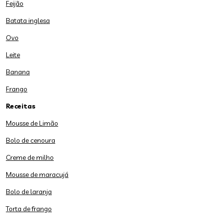
Feijão
Batata inglesa
Ovo
Leite
Banana
Frango
Receitas
Mousse de Limão
Bolo de cenoura
Creme de milho
Mousse de maracujá
Bolo de laranja
Torta de frango