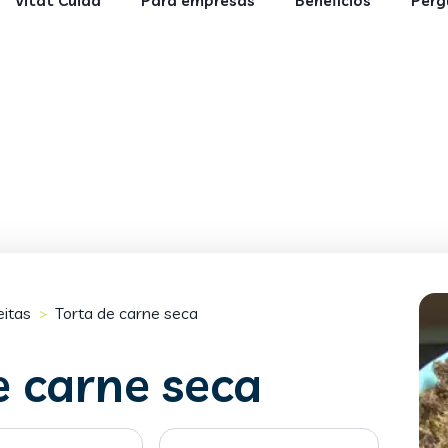
Vitat Cuida
Para empresas
Benefícios
Perg
eitas
Torta de carne seca
>
e carne seca