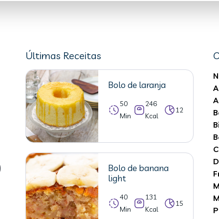
Últimas Receitas
C
N
Bolo de laranja
A
A
50
246
12
B
Min
Kcal
B
B
C
D
Bolo de banana
F
light
M
40
131
M
15
Min
Kcal
P