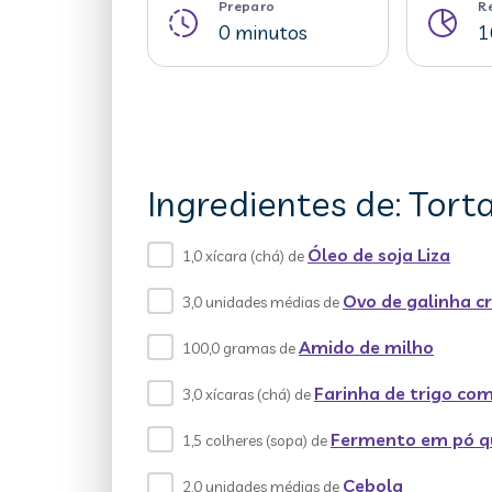
Preparo
R
0 minutos
1
Ingredientes de: Tort
Óleo de soja Liza
1,0 xícara (chá) de
Ovo de galinha c
3,0 unidades médias de
Amido de milho
100,0 gramas de
Farinha de trigo c
3,0 xícaras (chá) de
Fermento em pó q
1,5 colheres (sopa) de
Cebola
2,0 unidades médias de