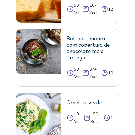
50
167
12
Min
Kcal
Bolo de cenoura
com cobertura de
chocolate meio
amargo
50
374
10
Min
Kcal
Omelete verde
10
150
1
Min
Kcal