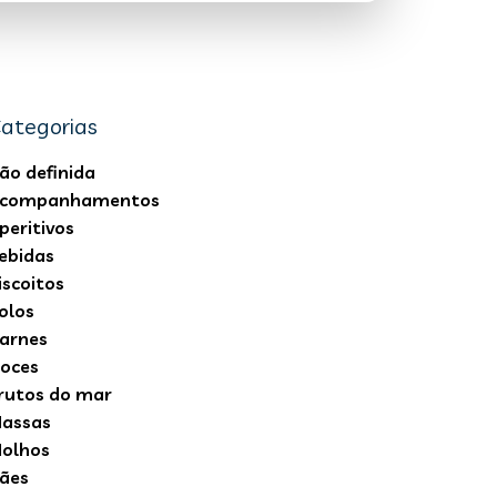
ategorias
ão definida
companhamentos
peritivos
ebidas
iscoitos
olos
arnes
oces
rutos do mar
assas
olhos
ães