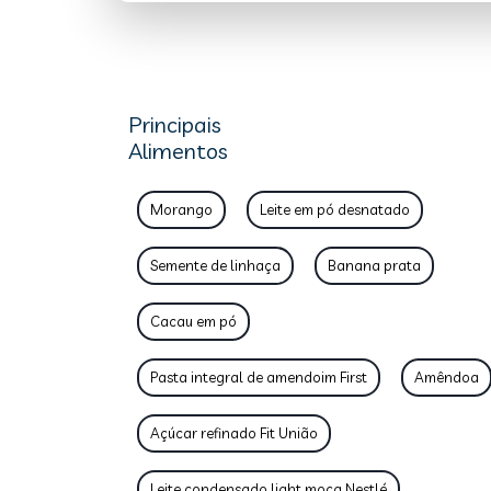
Principais
Alimentos
Morango
Leite em pó desnatado
Semente de linhaça
Banana prata
Cacau em pó
Pasta integral de amendoim First
Amêndoa
Açúcar refinado Fit União
Leite condensado light moça Nestlé