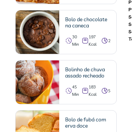
P
P
S
Bolo de chocolate
S
na caneca
S
30
197
T
2
Min
Kcal
Bolinho de chuva
assado recheado
45
183
5
Min
Kcal
Bolo de fubá com
erva doce