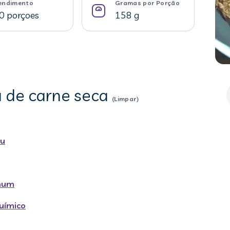
endimento
Gramas por Porção
0 porçoes
158 g
a de carne seca
(Limpar)
ru
omum
uímico