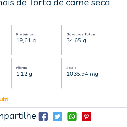
ais de Torta de carne seca
Proteínas
Gorduras Totais
19,61 g
34,65 g
Fibras
Sódio
1,12 g
1035,94 mg
partilhe