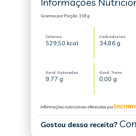
Informações Nutricion
Gramas por Porção:
158 g
Calorias
Carboidratos
529,50 kcal
34,86 g
Gord. Saturadas
Gord. Trans
9,77 g
0,00 g
Informações nutricionais oferecidas por
Com
Gostou dessa receita?