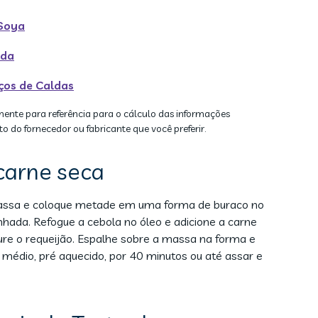
 Soya
ida
ços de Caldas
mente para referência para o cálculo das informações
to do fornecedor ou fabricante que você preferir.
carne seca
a massa e coloque metade em uma forma de buraco no
hada. Refogue a cebola no óleo e adicione a carne
ture o requeijão. Espalhe sobre a massa na forma e
médio, pré aquecido, por 40 minutos ou até assar e