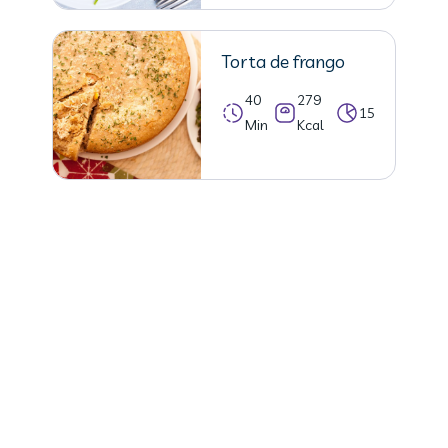
Torta de frango
40
279
15
Min
Kcal