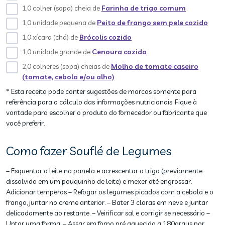
1,0 colher (sopa) cheia de
Farinha de trigo comum
1,0 unidade pequena de
Peito de frango sem pele cozido
1,0 xícara (chá) de
Brócolis cozido
1,0 unidade grande de
Cenoura cozida
2,0 colheres (sopa) cheias de
Molho de tomate caseiro
(tomate, cebola e/ou alho)
* Esta receita pode conter sugestões de marcas somente para
referência para o cálculo das informações nutricionais. Fique à
vontade para escolher o produto do fornecedor ou fabricante que
você preferir.
Como fazer Souflé de Legumes
– Esquentar o leite na panela e acrescentar o trigo (previamente
dissolvido em um pouquinho de leite) e mexer até engrossar.
Adicionar temperos – Refogar os legumes picados com a cebola e o
frango, juntar no creme anterior. – Bater 3 claras em neve e juntar
delicadamente ao restante. – Veirificar sal e corrigir se necessário –
Untar uma forma. – Assar em forno pré aquecido a 180graus por