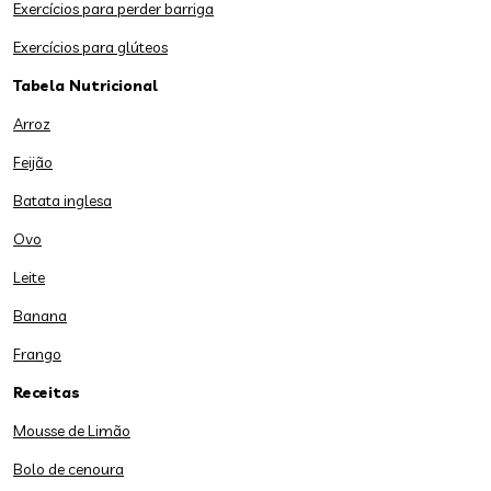
Exercícios para perder barriga
Exercícios para glúteos
Tabela Nutricional
Arroz
Feijão
Batata inglesa
Ovo
Leite
Banana
Frango
Receitas
Mousse de Limão
Bolo de cenoura