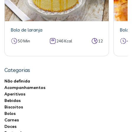
Bolo de laranja
Bolo 
50 Min
246 Kcal
12
40
Categorias
Não definida
Acompanhamentos
Aperitivos
Bebidas
Biscoitos
Bolos
Carnes
Doces