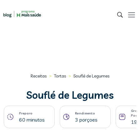
>
>
Receitas
Tortas
Souflé de Legumes
Souflé de Legumes
Gram
Preparo
Rendimento
Porç
60 minutos
3 porçoes
192