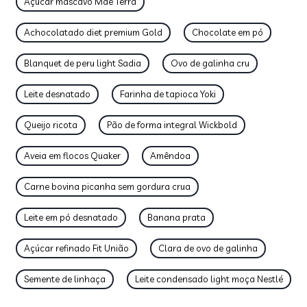
Açúcar mascavo Mãe Terra
Achocolatado diet premium Gold
Chocolate em pó
Blanquet de peru light Sadia
Ovo de galinha cru
Leite desnatado
Farinha de tapioca Yoki
Queijo ricota
Pão de forma integral Wickbold
Aveia em flocos Quaker
Amêndoa
Carne bovina picanha sem gordura crua
Leite em pó desnatado
Banana prata
Açúcar refinado Fit União
Clara de ovo de galinha
Semente de linhaça
Leite condensado light moça Nestlé