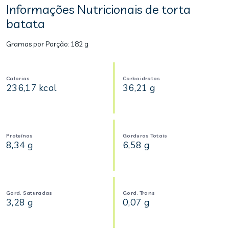
Informações Nutricionais de torta
batata
Gramas por Porção:
182 g
Calorias
Carboidratos
236,17 kcal
36,21 g
Proteínas
Gorduras Totais
8,34 g
6,58 g
Gord. Saturadas
Gord. Trans
3,28 g
0,07 g