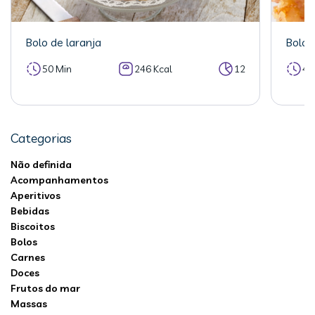
Bolo de laranja
Bolo 
50 Min
246 Kcal
12
40
Categorias
Não definida
Acompanhamentos
Aperitivos
Bebidas
Biscoitos
Bolos
Carnes
Doces
Frutos do mar
Massas