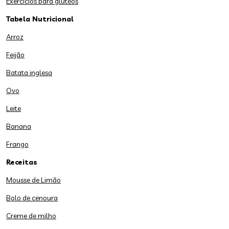
Exercícios para glúteos
Tabela Nutricional
Arroz
Feijão
Batata inglesa
Ovo
Leite
Banana
Frango
Receitas
Mousse de Limão
Bolo de cenoura
Creme de milho