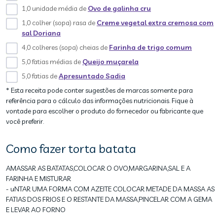
1,0 unidade média de
Ovo de galinha cru
1,0 colher (sopa) rasa de
Creme vegetal extra cremosa com
sal Doriana
4,0 colheres (sopa) cheias de
Farinha de trigo comum
5,0 fatias médias de
Queijo muçarela
5,0 fatias de
Apresuntado Sadia
* Esta receita pode conter sugestões de marcas somente para
referência para o cálculo das informações nutricionais. Fique à
vontade para escolher o produto do fornecedor ou fabricante que
você preferir.
Como fazer torta batata
AMASSAR AS BATATAS,COLOCAR O OVO,MARGARINA,SAL E A
FARINHA E MISTURAR
- uNTAR UMA FORMA COM AZEITE COLOCAR METADE DA MASSA AS
FATIAS DOS FRIOS E O RESTANTE DA MASSA,PINCELAR COM A GEMA
E LEVAR AO FORNO