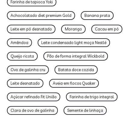
Farinha de tapioca Yoki
Achocolatado diet premium Gold
Banana prata
Leite em pó desnatado
Morango
Cacau em pó
Amêndoa
Leite condensado light moça Nestlé
Queijo ricota
Pão de forma integral Wickbold
Ovo de galinha cru
Batata doce cozida
Leite desnatado
Aveia em flocos Quaker
Açúcar refinado Fit União
Farinha de trigo integral
Clara de ovo de galinha
Semente de linhaça