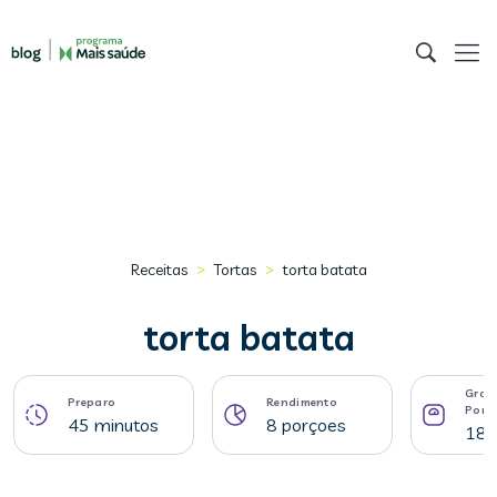
>
>
Receitas
Tortas
torta batata
torta batata
Gram
Preparo
Rendimento
Porç
45 minutos
8 porçoes
182