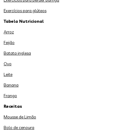
Exercícios para perder barriga
Exercícios para glúteos
Tabela Nutricional
Arroz
Feijão
Batata inglesa
Ovo
Leite
Banana
Frango
Receitas
Mousse de Limão
Bolo de cenoura