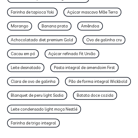
Farinha de tapioca Yoki
Açúcar mascavo Mãe Terra
Morango
Banana prata
Amêndoa
Achocolatado diet premium Gold
Ovo de galinha cru
Cacau em pó
Açúcar refinado Fit União
Leite desnatado
Pasta integral de amendoim First
Clara de ovo de galinha
Pão de forma integral Wickbold
Blanquet de peru light Sadia
Batata doce cozida
Leite condensado light moça Nestlé
Farinha de trigo integral