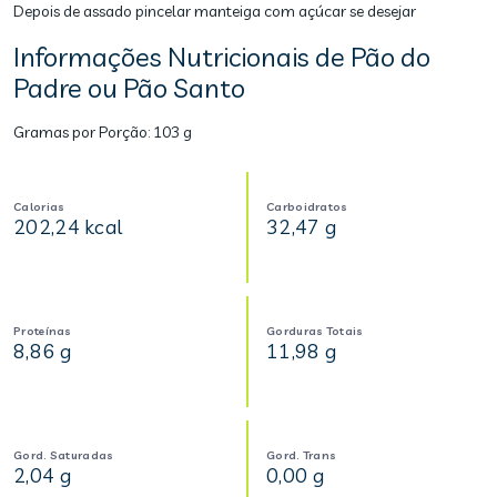
Depois de assado pincelar manteiga com açúcar se desejar
Informações Nutricionais de Pão do
Padre ou Pão Santo
Gramas por Porção:
103 g
Calorias
Carboidratos
202,24 kcal
32,47 g
Proteínas
Gorduras Totais
8,86 g
11,98 g
Gord. Saturadas
Gord. Trans
2,04 g
0,00 g