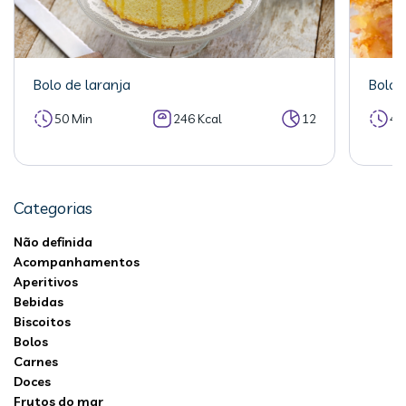
Bolo de laranja
Bolo 
50 Min
246 Kcal
12
40
Categorias
Não definida
Acompanhamentos
Aperitivos
Bebidas
Biscoitos
Bolos
Carnes
Doces
Frutos do mar