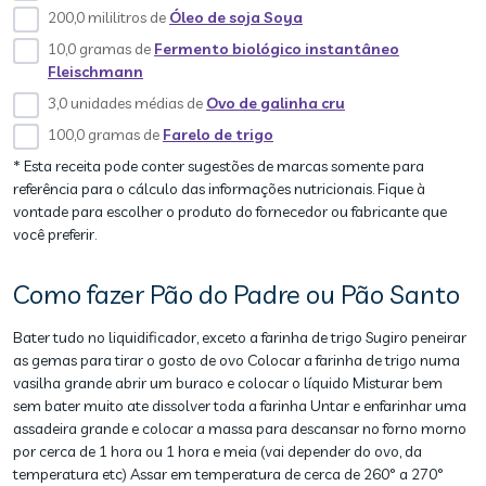
200,0 mililitros de
Óleo de soja Soya
10,0 gramas de
Fermento biológico instantâneo
Fleischmann
3,0 unidades médias de
Ovo de galinha cru
100,0 gramas de
Farelo de trigo
* Esta receita pode conter sugestões de marcas somente para
referência para o cálculo das informações nutricionais. Fique à
vontade para escolher o produto do fornecedor ou fabricante que
você preferir.
Como fazer Pão do Padre ou Pão Santo
Bater tudo no liquidificador, exceto a farinha de trigo Sugiro peneirar
as gemas para tirar o gosto de ovo Colocar a farinha de trigo numa
vasilha grande abrir um buraco e colocar o líquido Misturar bem
sem bater muito ate dissolver toda a farinha Untar e enfarinhar uma
assadeira grande e colocar a massa para descansar no forno morno
por cerca de 1 hora ou 1 hora e meia (vai depender do ovo, da
temperatura etc) Assar em temperatura de cerca de 260° a 270°