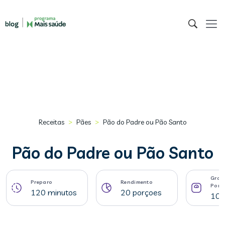
>
>
Receitas
Pães
Pão do Padre ou Pão Santo
Pão do Padre ou Pão Santo
Gram
Preparo
Rendimento
Porç
120 minutos
20 porçoes
103