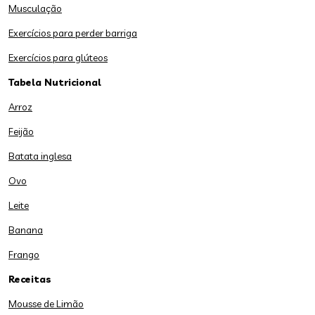
Musculação
Exercícios para perder barriga
Exercícios para glúteos
Tabela Nutricional
Arroz
Feijão
Batata inglesa
Ovo
Leite
Banana
Frango
Receitas
Mousse de Limão