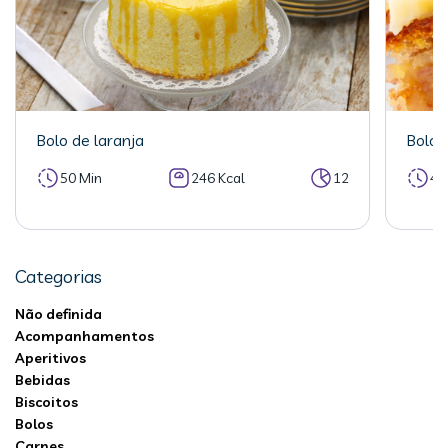
Bolo de laranja
Bolo 
50 Min
246 Kcal
12
40
Categorias
Não definida
Acompanhamentos
Aperitivos
Bebidas
Biscoitos
Bolos
Carnes