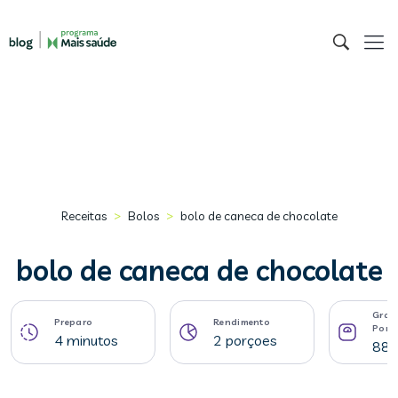
>
>
Receitas
Bolos
bolo de caneca de chocolate
bolo de caneca de chocolate
Gram
Preparo
Rendimento
Porç
4 minutos
2 porçoes
88 