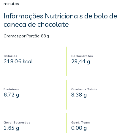
minutos.
Informações Nutricionais de bolo de
caneca de chocolate
Gramas por Porção:
88 g
Calorias
Carboidratos
218,06 kcal
29,44 g
Proteínas
Gorduras Totais
6,72 g
8,38 g
Gord. Saturadas
Gord. Trans
1,65 g
0,00 g