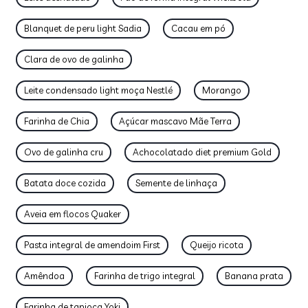
Blanquet de peru light Sadia
Cacau em pó
Clara de ovo de galinha
Leite condensado light moça Nestlé
Morango
Farinha de Chia
Açúcar mascavo Mãe Terra
Ovo de galinha cru
Achocolatado diet premium Gold
Batata doce cozida
Semente de linhaça
Aveia em flocos Quaker
Pasta integral de amendoim First
Queijo ricota
Amêndoa
Farinha de trigo integral
Banana prata
Farinha de tapioca Yoki