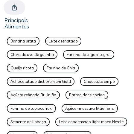
Principais
Alimentos
Banana prata
Leite desnatado
Clara de ovo de galinha
Farinha de trigo integral
Queijo ricota
Farinha de Chia
Achocolatado diet premium Gold
Chocolate em pó
Açúcar refinado Fit União
Batata doce cozida
Farinha de tapioca Yoki
Açúcar mascavo Mãe Terra
Semente de linhaça
Leite condensado light moça Nestlé