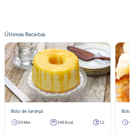
Últimas Receitas
Bolo de laranja
Bolo 
50 Min
246 Kcal
12
40