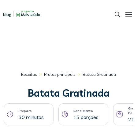
>
>
Receitas
Pratos principais
Batata Gratinada
Batata Gratinada
Gram
Preparo
Rendimento
Porç
30 minutos
15 porçoes
210