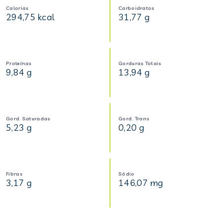
Calorias
Carboidratos
294,75 kcal
31,77 g
Proteínas
Gorduras Totais
9,84 g
13,94 g
Gord. Saturadas
Gord. Trans
5,23 g
0,20 g
Fibras
Sódio
3,17 g
146,07 mg