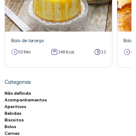
Bolo de laranja
Bolo 
50 Min
246 Kcal
12
40
Categorias
Não definida
Acompanhamentos
Aperitivos
Bebidas
Biscoitos
Bolos
Carnes