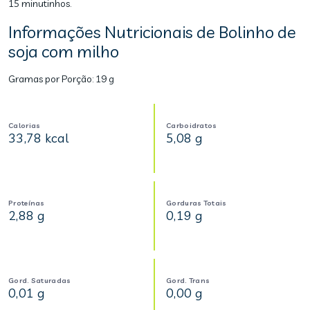
15 minutinhos.
Informações Nutricionais de Bolinho de
soja com milho
Gramas por Porção:
19 g
Calorias
Carboidratos
33,78 kcal
5,08 g
Proteínas
Gorduras Totais
2,88 g
0,19 g
Gord. Saturadas
Gord. Trans
0,01 g
0,00 g