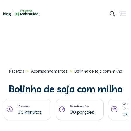
>
>
Receitas
Acompanhamentos
Bolinho de soja com milho
Bolinho de soja com milho
Gram
Preparo
Rendimento
Porç
30 minutos
30 porçoes
19 