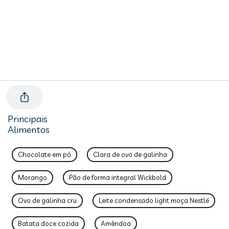
Principais
Alimentos
Chocolate em pó
Clara de ovo de galinha
Morango
Pão de forma integral Wickbold
Ovo de galinha cru
Leite condensado light moça Nestlé
Batata doce cozida
Amêndoa