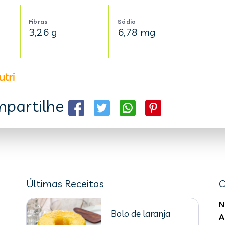
Fibras
Sódio
3,26 g
6,78 mg
partilhe
Últimas Receitas
C
N
Bolo de laranja
A