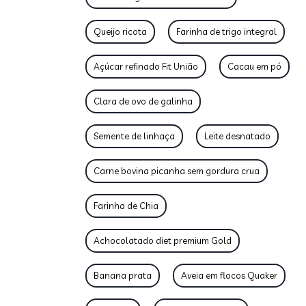
Queijo ricota
Farinha de trigo integral
Açúcar refinado Fit União
Cacau em pó
Clara de ovo de galinha
Semente de linhaça
Leite desnatado
Carne bovina picanha sem gordura crua
Farinha de Chia
Achocolatado diet premium Gold
Banana prata
Aveia em flocos Quaker