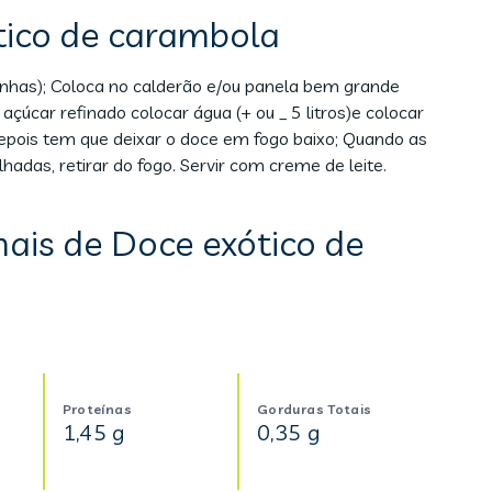
tico de carambola
inhas); Coloca no calderão e/ou panela bem grande
çúcar refinado colocar água (+ ou _ 5 litros)e colocar
 depois tem que deixar o doce em fogo baixo; Quando as
das, retirar do fogo. Servir com creme de leite.
nais de Doce exótico de
Proteínas
Gorduras Totais
1,45 g
0,35 g