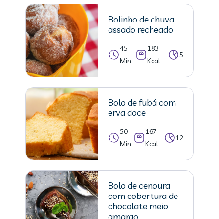
Bolinho de chuva
assado recheado
45
183
5
Min
Kcal
Bolo de fubá com
erva doce
50
167
12
Min
Kcal
Bolo de cenoura
com cobertura de
chocolate meio
amargo