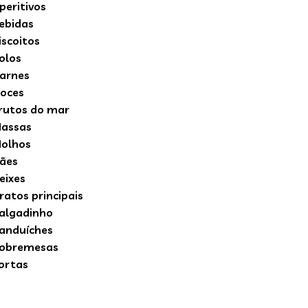
peritivos
ebidas
iscoitos
olos
arnes
oces
rutos do mar
assas
olhos
ães
eixes
ratos principais
algadinho
anduíches
obremesas
ortas