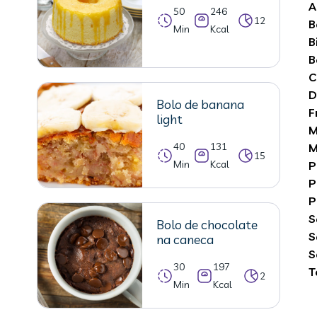
A
50
246
12
B
Min
Kcal
B
B
C
D
Bolo de banana
F
light
M
40
131
M
15
Min
Kcal
P
P
P
S
Bolo de chocolate
S
na caneca
S
30
197
T
2
Min
Kcal