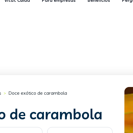
Vitat Cuida
Para empresas
Benefícios
Perg
s
Doce exótico de carambola
>
co de carambola