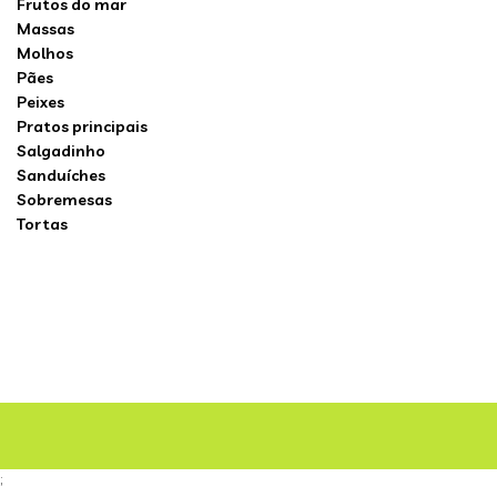
Frutos do mar
Massas
Molhos
Pães
Peixes
Pratos principais
Salgadinho
Sanduíches
Sobremesas
Tortas
;