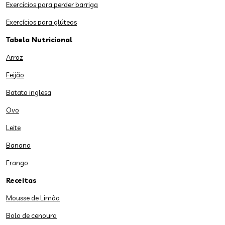
Exercícios para perder barriga
Exercícios para glúteos
Tabela Nutricional
Arroz
Feijão
Batata inglesa
Ovo
Leite
Banana
Frango
Receitas
Mousse de Limão
Bolo de cenoura