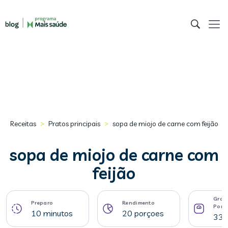
>
>
Receitas
Pratos principais
sopa de miojo de carne com feijão
sopa de miojo de carne com
feijão
Gram
Preparo
Rendimento
Porç
10 minutos
20 porçoes
33 