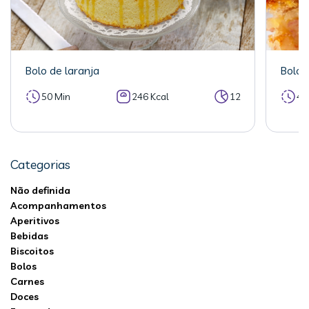
Bolo de laranja
Bolo 
50 Min
246 Kcal
12
40
Categorias
Não definida
Acompanhamentos
Aperitivos
Bebidas
Biscoitos
Bolos
Carnes
Doces