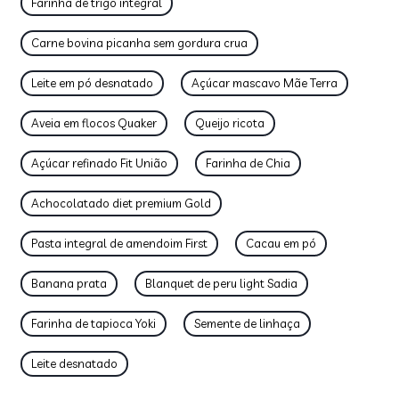
Farinha de trigo integral
Carne bovina picanha sem gordura crua
Leite em pó desnatado
Açúcar mascavo Mãe Terra
Aveia em flocos Quaker
Queijo ricota
Açúcar refinado Fit União
Farinha de Chia
Achocolatado diet premium Gold
Pasta integral de amendoim First
Cacau em pó
Banana prata
Blanquet de peru light Sadia
Farinha de tapioca Yoki
Semente de linhaça
Leite desnatado