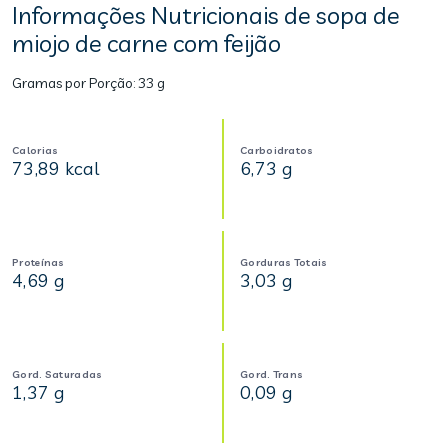
Informações Nutricionais de sopa de
miojo de carne com feijão
Gramas por Porção:
33 g
Calorias
Carboidratos
73,89 kcal
6,73 g
Proteínas
Gorduras Totais
4,69 g
3,03 g
Gord. Saturadas
Gord. Trans
1,37 g
0,09 g