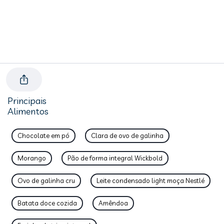
Principais
Alimentos
Chocolate em pó
Clara de ovo de galinha
Morango
Pão de forma integral Wickbold
Ovo de galinha cru
Leite condensado light moça Nestlé
Batata doce cozida
Amêndoa