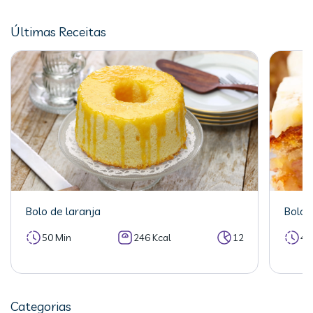
Últimas Receitas
Bolo de laranja
Bolo 
50 Min
246 Kcal
12
40
Categorias