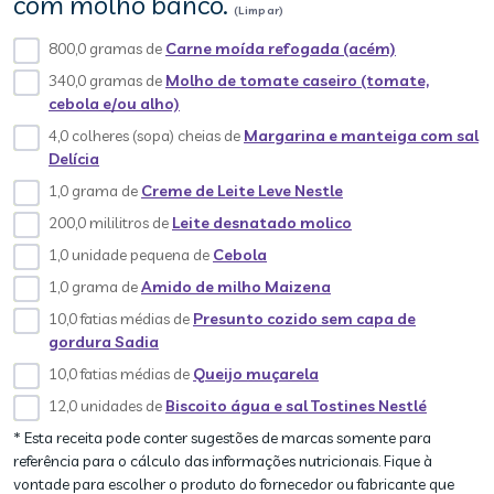
com molho banco.
(Limpar)
800,0 gramas de
Carne moída refogada (acém)
340,0 gramas de
Molho de tomate caseiro (tomate,
cebola e/ou alho)
4,0 colheres (sopa) cheias de
Margarina e manteiga com sal
Delícia
1,0 grama de
Creme de Leite Leve Nestle
200,0 mililitros de
Leite desnatado molico
1,0 unidade pequena de
Cebola
1,0 grama de
Amido de milho Maizena
10,0 fatias médias de
Presunto cozido sem capa de
gordura Sadia
10,0 fatias médias de
Queijo muçarela
12,0 unidades de
Biscoito água e sal Tostines Nestlé
* Esta receita pode conter sugestões de marcas somente para
referência para o cálculo das informações nutricionais. Fique à
vontade para escolher o produto do fornecedor ou fabricante que