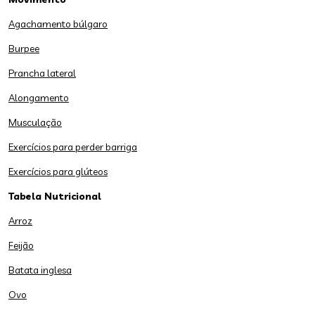
Agachamento búlgaro
Burpee
Prancha lateral
Alongamento
Musculação
Exercícios para perder barriga
Exercícios para glúteos
Tabela Nutricional
Arroz
Feijão
Batata inglesa
Ovo