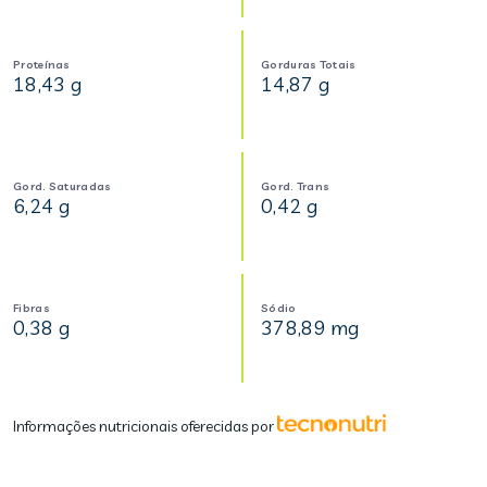
Proteínas
Gorduras Totais
18,43 g
14,87 g
Gord. Saturadas
Gord. Trans
6,24 g
0,42 g
Fibras
Sódio
0,38 g
378,89 mg
Informações nutricionais oferecidas por