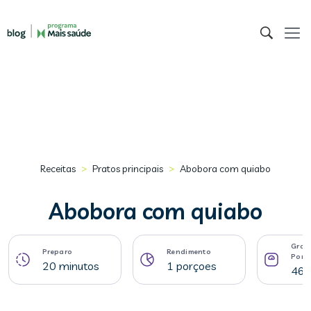
>
>
Receitas
Pratos principais
Abobora com quiabo
Abobora com quiabo
Gram
Preparo
Rendimento
Porç
20 minutos
1 porçoes
464