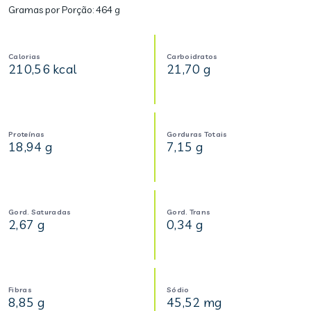
Gramas por Porção:
464 g
Calorias
Carboidratos
210,56 kcal
21,70 g
Proteínas
Gorduras Totais
18,94 g
7,15 g
Gord. Saturadas
Gord. Trans
2,67 g
0,34 g
Fibras
Sódio
8,85 g
45,52 mg