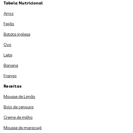
Tabela Nutricional
Arroz
Feijão
Batata inglesa
Ovo
Leite
Banana
Frango
Receitas
Mousse de Limão
Bolo de cenoura
Creme de milho
Mousse de maracujá