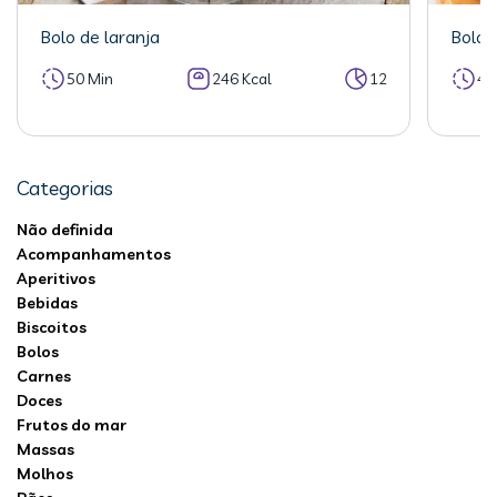
Bolo de laranja
Bolo 
50 Min
246 Kcal
12
40
Categorias
Não definida
Acompanhamentos
Aperitivos
Bebidas
Biscoitos
Bolos
Carnes
Doces
Frutos do mar
Massas
Molhos