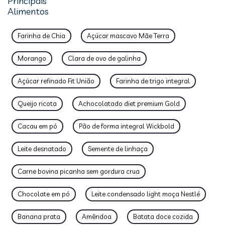
Principais
Alimentos
Farinha de Chia
Açúcar mascavo Mãe Terra
Morango
Clara de ovo de galinha
Açúcar refinado Fit União
Farinha de trigo integral
Queijo ricota
Achocolatado diet premium Gold
Cacau em pó
Pão de forma integral Wickbold
Leite desnatado
Semente de linhaça
Carne bovina picanha sem gordura crua
Chocolate em pó
Leite condensado light moça Nestlé
Banana prata
Amêndoa
Batata doce cozida