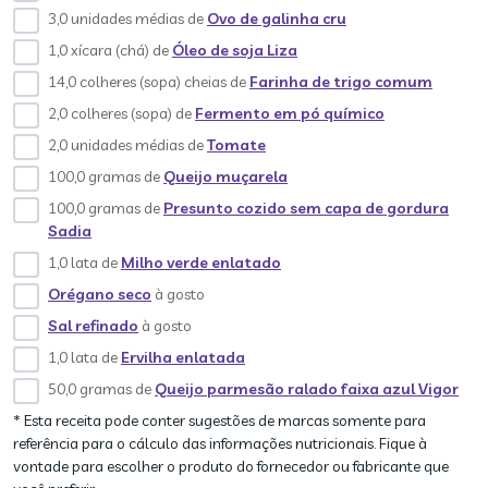
3,0 unidades médias de
Ovo de galinha cru
1,0 xícara (chá) de
Óleo de soja Liza
14,0 colheres (sopa) cheias de
Farinha de trigo comum
2,0 colheres (sopa) de
Fermento em pó químico
2,0 unidades médias de
Tomate
100,0 gramas de
Queijo muçarela
100,0 gramas de
Presunto cozido sem capa de gordura
Sadia
1,0 lata de
Milho verde enlatado
Orégano seco
à gosto
Sal refinado
à gosto
1,0 lata de
Ervilha enlatada
50,0 gramas de
Queijo parmesão ralado faixa azul Vigor
* Esta receita pode conter sugestões de marcas somente para
referência para o cálculo das informações nutricionais. Fique à
vontade para escolher o produto do fornecedor ou fabricante que