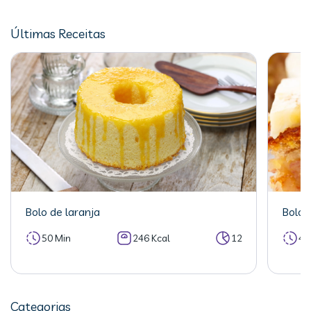
Últimas Receitas
Bolo de laranja
Bolo 
50 Min
246 Kcal
12
40
Categorias