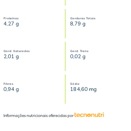
Proteínas
Gorduras Totais
4,27 g
8,79 g
Gord. Saturadas
Gord. Trans
2,01 g
0,02 g
Fibras
Sódio
0,94 g
184,60 mg
Informações nutricionais oferecidas por