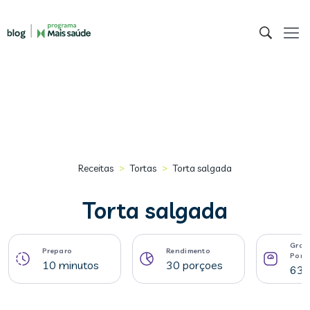
>
>
Receitas
Tortas
Torta salgada
Torta salgada
Gram
Preparo
Rendimento
Porç
10 minutos
30 porçoes
63 