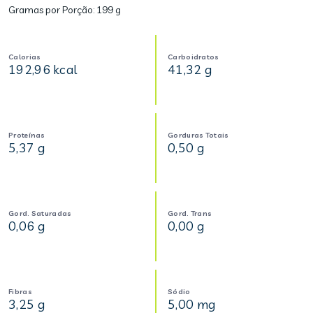
Gramas por Porção:
199 g
Calorias
Carboidratos
192,96 kcal
41,32 g
Proteínas
Gorduras Totais
5,37 g
0,50 g
Gord. Saturadas
Gord. Trans
0,06 g
0,00 g
Fibras
Sódio
3,25 g
5,00 mg