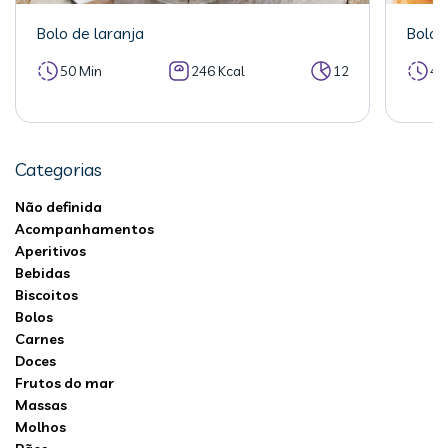
Bolo de laranja
Bolo 
50 Min
246 Kcal
12
40
Categorias
Não definida
Acompanhamentos
Aperitivos
Bebidas
Biscoitos
Bolos
Carnes
Doces
Frutos do mar
Massas
Molhos