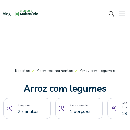
>
>
Receitas
Acompanhamentos
Arroz com legumes
Arroz com legumes
Gram
Preparo
Rendimento
Porç
2 minutos
1 porçoes
199