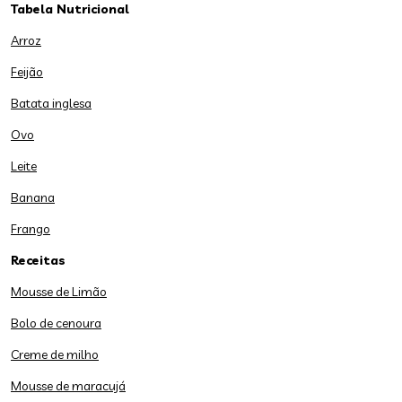
Tabela Nutricional
Arroz
Feijão
Batata inglesa
Ovo
Leite
Banana
Frango
Receitas
Mousse de Limão
Bolo de cenoura
Creme de milho
Mousse de maracujá