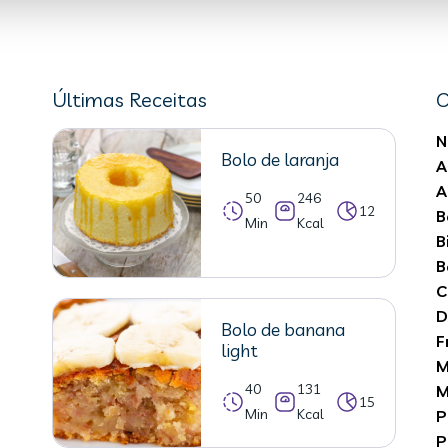
Últimas Receitas
C
N
Bolo de laranja
A
A
50
246
12
B
Min
Kcal
B
B
C
D
Bolo de banana
F
light
M
40
131
M
15
Min
Kcal
P
P