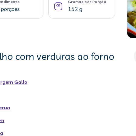
endimento
Gramas por Porção
 porçoes
152 g
olho com verduras ao forno
virgem Gallo
crua
um
ia