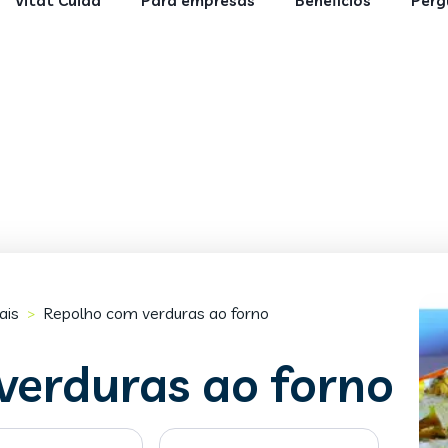
Vitat Cuida
Para empresas
Benefícios
Perg
ais
Repolho com verduras ao forno
>
verduras ao forno