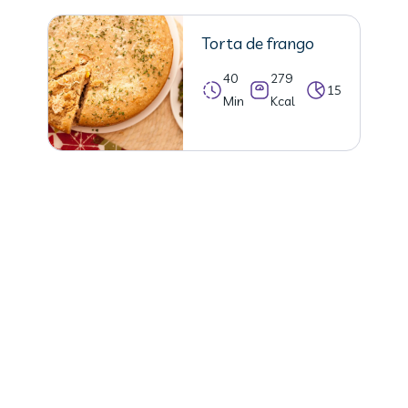
Torta de frango
40
279
15
Min
Kcal