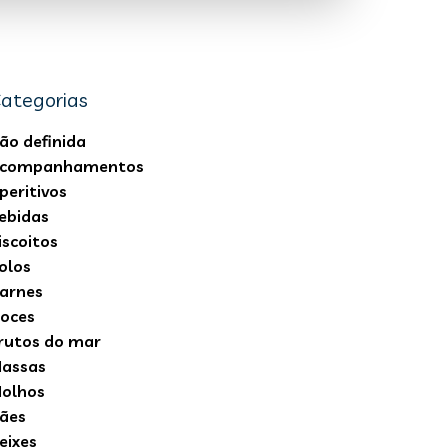
ategorias
ão definida
companhamentos
peritivos
ebidas
iscoitos
olos
arnes
oces
rutos do mar
assas
olhos
ães
eixes