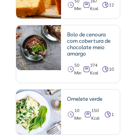
50
167
12
Min
Kcal
Bolo de cenoura
com cobertura de
chocolate meio
amargo
50
374
10
Min
Kcal
Omelete verde
10
150
1
Min
Kcal