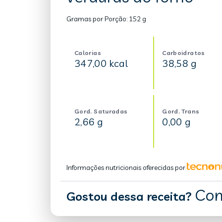
Gramas por Porção:
152 g
Calorias
Carboidratos
347,00 kcal
38,58 g
Gord. Saturadas
Gord. Trans
2,66 g
0,00 g
Informações nutricionais oferecidas por
Com
Gostou dessa receita?