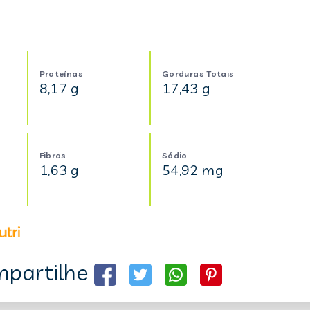
Proteínas
Gorduras Totais
8,17 g
17,43 g
Fibras
Sódio
1,63 g
54,92 mg
partilhe