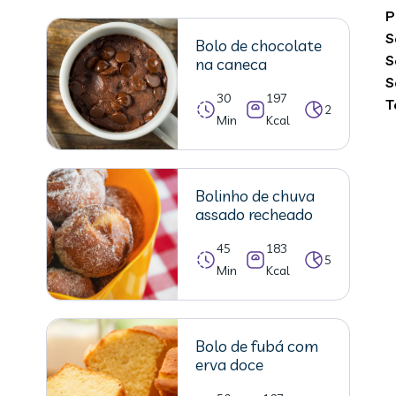
P
S
Bolo de chocolate
S
na caneca
S
30
197
T
2
Min
Kcal
Bolinho de chuva
assado recheado
45
183
5
Min
Kcal
Bolo de fubá com
erva doce