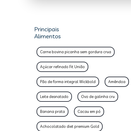
Principais
Alimentos
Carne bovina picanha sem gordura crua
Açúcar refinado Fit União
Pão de forma integral Wickbold
Amêndoa
Leite desnatado
Ovo de galinha cru
Banana prata
Cacau em pó
Achocolatado diet premium Gold