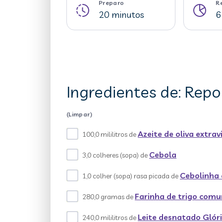
Preparo
R
20 minutos
6
Ingredientes de: Rep
(Limpar)
Azeite de oliva extra
100,0 mililitros de
Cebola
3,0 colheres (sopa) de
Cebolinha 
1,0 colher (sopa) rasa picada de
Farinha de trigo com
280,0 gramas de
Leite desnatado Glór
240,0 mililitros de