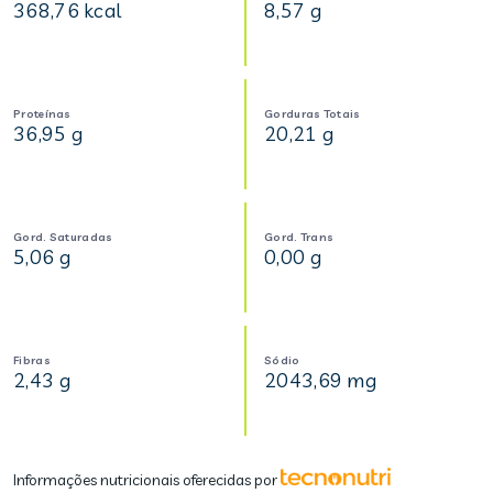
368,76 kcal
8,57 g
Proteínas
Gorduras Totais
36,95 g
20,21 g
Gord. Saturadas
Gord. Trans
5,06 g
0,00 g
Fibras
Sódio
2,43 g
2043,69 mg
Informações nutricionais oferecidas por