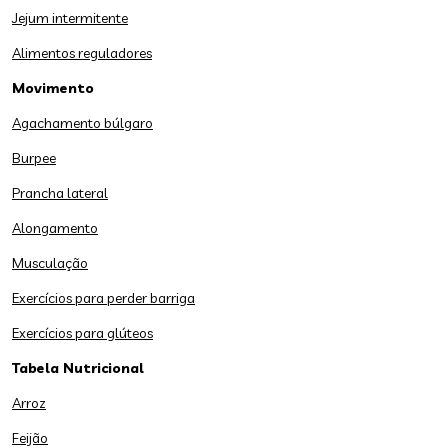
Jejum intermitente
Alimentos reguladores
Movimento
Agachamento búlgaro
Burpee
Prancha lateral
Alongamento
Musculação
Exercícios para perder barriga
Exercícios para glúteos
Tabela Nutricional
Arroz
Feijão