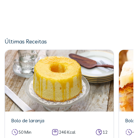
Últimas Receitas
Bolo de laranja
Bolo 
50 Min
246 Kcal
12
40