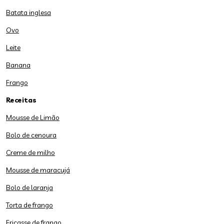
Batata inglesa
Ovo
Leite
Banana
Frango
Receitas
Mousse de Limão
Bolo de cenoura
Creme de milho
Mousse de maracujá
Bolo de laranja
Torta de frango
Fricasse de frango