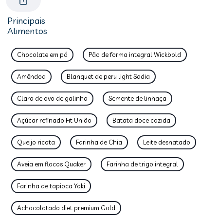
Principais
Alimentos
Chocolate em pó
Pão de forma integral Wickbold
Amêndoa
Blanquet de peru light Sadia
Clara de ovo de galinha
Semente de linhaça
Açúcar refinado Fit União
Batata doce cozida
Queijo ricota
Farinha de Chia
Leite desnatado
Aveia em flocos Quaker
Farinha de trigo integral
Farinha de tapioca Yoki
Achocolatado diet premium Gold