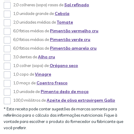
2,0 colheres (sopa) rasas de
Sal refinado
1,0 unidade grande de
Cebola
2,0 unidades médias de
Tomate
6,0 fatias médias de
Pimentão vermelho cru
6,0 fatias médias de
Pimentão verde cru
6,0 fatias médias de
Pimentão amarelo cru
3,0 dentes de
Alho cru
1,0 colher (sopa) de
Orégano seco
1,0 copo de
Vinagre
1,0 maço de
Coentro fresco
1,0 unidade de
Pimenta dedo de moça
100,0 mililitros de
Azeite de oliva extravirgem Gallo
* Esta receita pode conter sugestões de marcas somente para
referência para o cálculo das informações nutricionais. Fique à
vontade para escolher o produto do fornecedor ou fabricante que
você preferir.