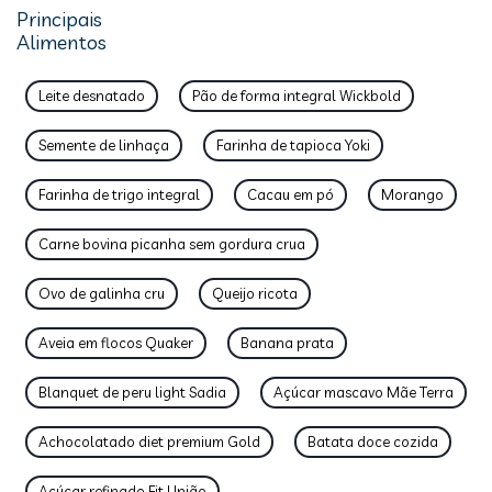
Principais
Alimentos
Leite desnatado
Pão de forma integral Wickbold
Semente de linhaça
Farinha de tapioca Yoki
Farinha de trigo integral
Cacau em pó
Morango
Carne bovina picanha sem gordura crua
Ovo de galinha cru
Queijo ricota
Aveia em flocos Quaker
Banana prata
Blanquet de peru light Sadia
Açúcar mascavo Mãe Terra
Achocolatado diet premium Gold
Batata doce cozida
Açúcar refinado Fit União