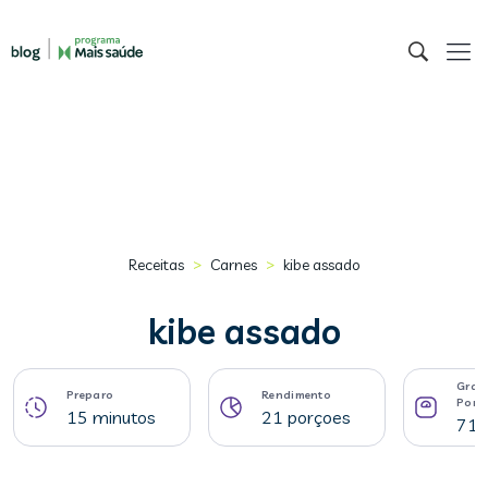
>
>
Receitas
Carnes
kibe assado
kibe assado
Gram
Preparo
Rendimento
Porç
15 minutos
21 porçoes
71 