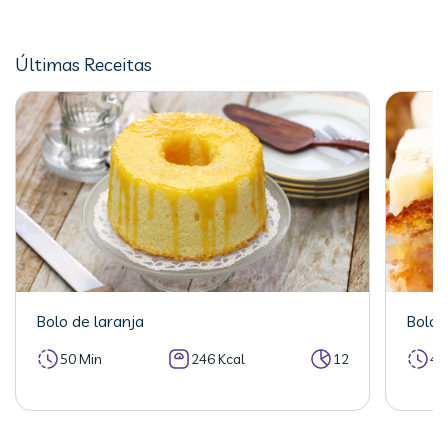
Últimas Receitas
Bolo de laranja
Bolo 
50 Min
246 Kcal
12
40