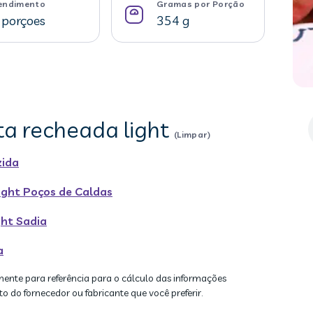
endimento
Gramas por Porção
 porçoes
354 g
ta recheada light
(Limpar)
zida
ight Poços de Caldas
ght Sadia
a
mente para referência para o cálculo das informações
to do fornecedor ou fabricante que você preferir.