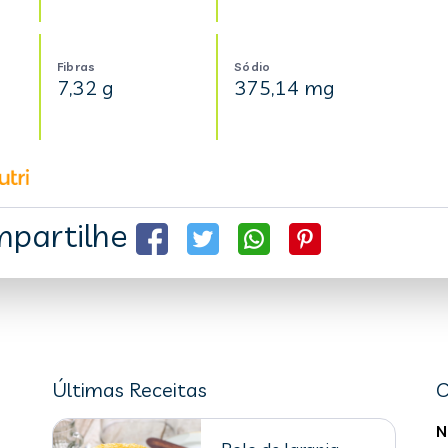
Fibras
Sódio
7,32 g
375,14 mg
partilhe
Últimas Receitas
C
N