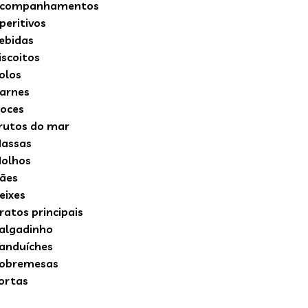
companhamentos
peritivos
ebidas
iscoitos
olos
arnes
oces
rutos do mar
assas
olhos
ães
eixes
ratos principais
algadinho
anduíches
obremesas
ortas