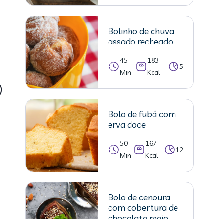
Bolinho de chuva
assado recheado
45
183
5
Min
Kcal
Bolo de fubá com
erva doce
50
167
12
Min
Kcal
Bolo de cenoura
com cobertura de
chocolate meio