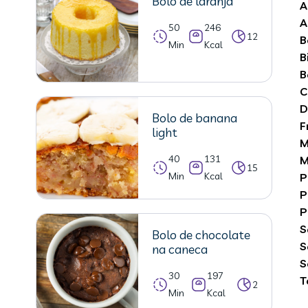
Bolo de laranja
A
A
50
246
12
B
Min
Kcal
B
B
C
D
Bolo de banana
F
light
M
40
131
M
15
Min
Kcal
P
P
P
S
Bolo de chocolate
S
na caneca
S
30
197
T
2
Min
Kcal