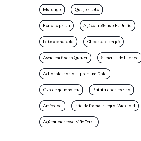
Morango
Queijo ricota
Banana prata
Açúcar refinado Fit União
Leite desnatado
Chocolate em pó
Aveia em flocos Quaker
Semente de linhaça
Achocolatado diet premium Gold
Ovo de galinha cru
Batata doce cozida
Amêndoa
Pão de forma integral Wickbold
Açúcar mascavo Mãe Terra