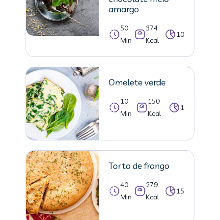
amargo
50
374
10
Min
Kcal
Omelete verde
10
150
1
Min
Kcal
Torta de frango
40
279
15
Min
Kcal