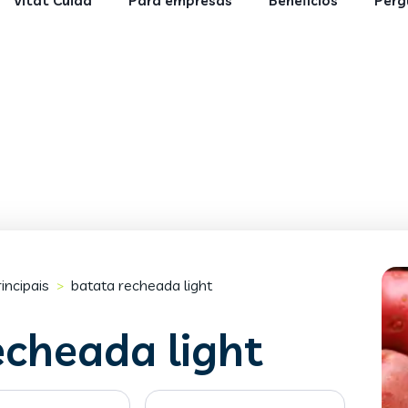
Vitat Cuida
Para empresas
Benefícios
Perg
incipais
batata recheada light
>
echeada light