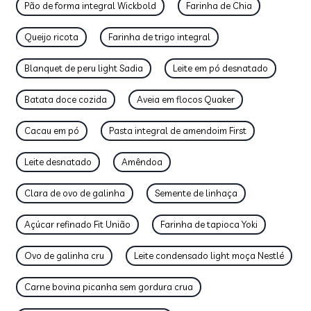
Pão de forma integral Wickbold
Farinha de Chia
Queijo ricota
Farinha de trigo integral
Blanquet de peru light Sadia
Leite em pó desnatado
Batata doce cozida
Aveia em flocos Quaker
Cacau em pó
Pasta integral de amendoim First
Leite desnatado
Amêndoa
Clara de ovo de galinha
Semente de linhaça
Açúcar refinado Fit União
Farinha de tapioca Yoki
Ovo de galinha cru
Leite condensado light moça Nestlé
Carne bovina picanha sem gordura crua