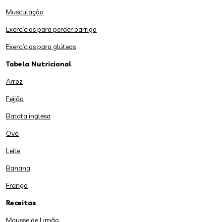
Musculação
Exercícios para perder barriga
Exercícios para glúteos
Tabela Nutricional
Arroz
Feijão
Batata inglesa
Ovo
Leite
Banana
Frango
Receitas
Mousse de Limão