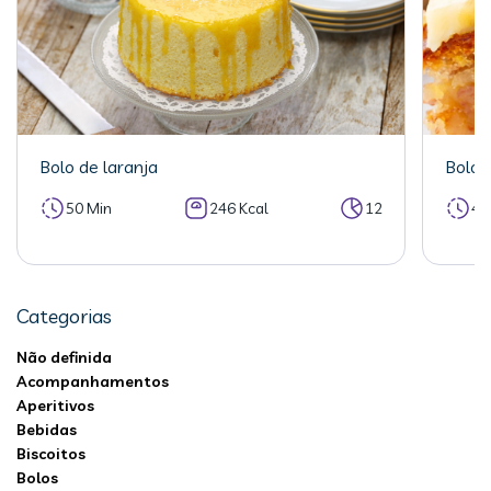
Bolo de laranja
Bolo 
50 Min
246 Kcal
12
40
Categorias
Não definida
Acompanhamentos
Aperitivos
Bebidas
Biscoitos
Bolos